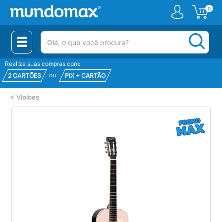
0
(pesquisar)
Realize suas compras com:
ou
2 CARTÕES
PIX + CARTÃO
<
Violoes