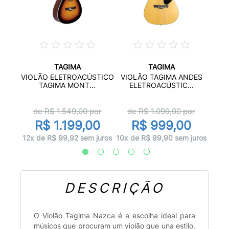
TAGIMA
TAGIMA
IMA
VIO
VIOLÃO ELETROACÚSTICO
VIOLÃO TAGIMA ANDES
..
E
TAGIMA MONT...
ELETROACÚSTIC...
or
d
de R$
1.549,00
por
de R$
1.099,00
por
0
R$ 1.199,00
R$ 999,00
 juros
10x d
12x de R$ 99,92 sem juros
10x de R$ 99,90 sem juros
DESCRIÇÃO
O Violão Tagima Nazca é a escolha ideal para
músicos que procuram um violão que una estilo,