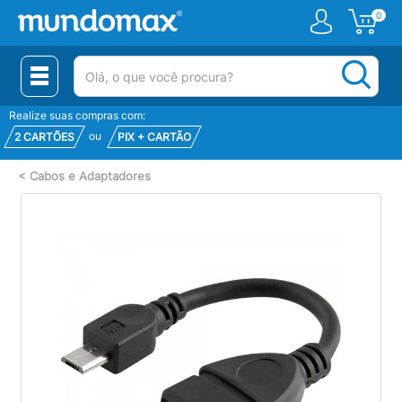
0
(pesquisar)
Realize suas compras com:
ou
2 CARTÕES
PIX + CARTÃO
<
Cabos e Adaptadores