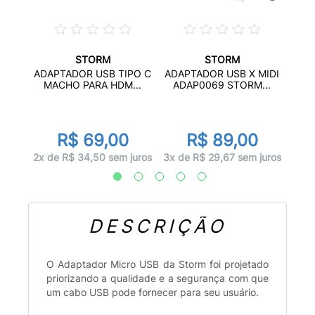
STORM
STORM
B 2.0
A
ADAPTADOR USB TIPO C
ADAPTADOR USB X MIDI
.
MAC
MACHO PARA HDM...
ADAP0069 STORM...
r
R$ 69,00
R$ 89,00
juros
1x d
2x de R$ 34,50 sem juros
3x de R$ 29,67 sem juros
DESCRIÇÃO
O Adaptador Micro USB da Storm foi projetado
priorizando a qualidade e a segurança com que
um cabo USB pode fornecer para seu usuário.