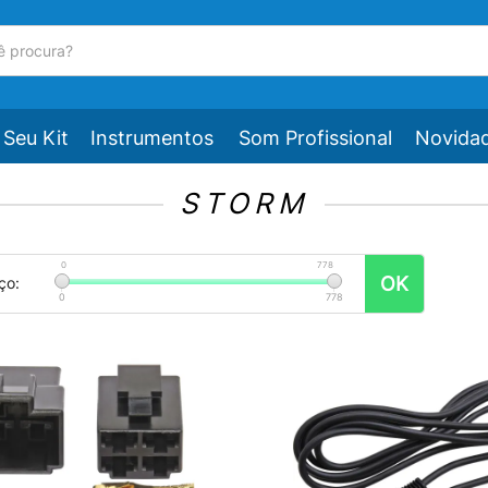
Seu Kit
Instrumentos
Som Profissional
Novida
STORM
0
778
OK
ço:
0
778