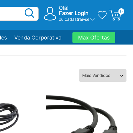
Olá!
0
Fazer Login
ou
cadastrar-se
des
Venda Corporativa
Max Ofertas