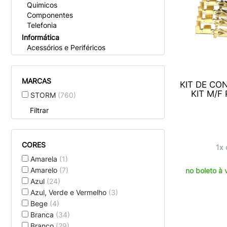
Quimicos
Componentes
Telefonia
Informática
Acessórios e Periféricos
Computadores
Redes e Internet
Fibra Optica
MARCAS
KIT DE CO
Instrumentos Musicais
KIT M/F
STORM
(760)
Partes e Acessórios
Filtrar
Materiais Elétricos
Instalaçóes
Utilidades
Instrumento medidores
CORES
1x 
Ferramentas manuais
Amarela
(1)
Acessorios
Amarelo
(7)
no boleto à 
Chaves Interruptoras
Azul
(24)
Componentes Eletronicos
Azul, Verde e Vermelho
(3)
Som Profissional
Bege
(4)
Cabos e Fios
Branca
(34)
Microfones
Suportes e Cases
Branco
(29)