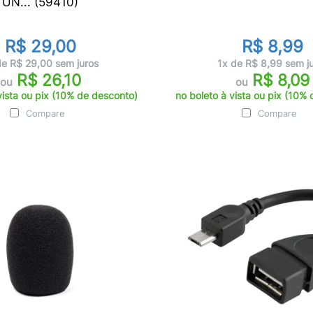
UN... (59410)
R$ 29,00
R$ 8,99
de R$ 29,00 sem juros
1x de R$ 8,99 sem j
R$ 26,10
R$ 8,09
ou
ou
vista ou pix (10% de desconto)
no boleto à vista ou pix (10%
Compare
Compare