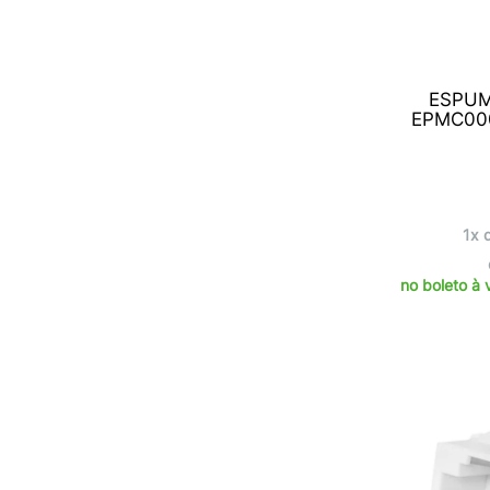
ESPUM
EPMC00
1x 
no boleto à 