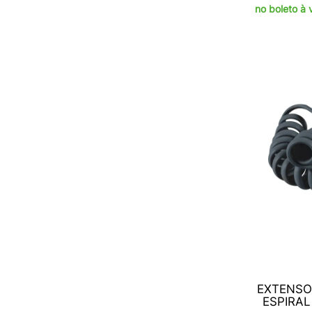
Preto (Com parte inferior vermelha)
(1)
no boleto à 
Preto, vermelho, amarelo
(1)
Preto/Azul
(2)
Preto/Cinza
(1)
Preto/Laranja
(1)
Preto/Prata
(1)
Preto/Vermelho
(1)
Preto/prata
(3)
Tarja Preta
(1)
Tarja Vermelha
(1)
Transparente
(1)
Verde
(7)
Vermelha
(9)
Vermelho
(39)
Vermelho (+) e Preto (-)
(1)
Vermelho e Preto
(1)
preto
(3)
EXTENSO
ESPIRAL