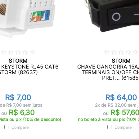
STORM
STORM
KEYSTONE RJ45 CAT6
CHAVE GANGORRA 15A/
STORM (82637)
TERMINAIS ON/OFF C
PRET... (61585
R$ 7,00
R$ 64,00
 de R$ 7,00 sem juros
2x de R$ 32,00 sem j
R$ 6,30
R$ 57,6
ou
ou
vista ou pix (10% de desconto)
no boleto à vista ou pix (10%
Compare
Compare