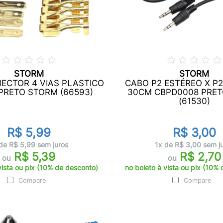
STORM
STORM
NECTOR 4 VIAS PLASTICO
CABO P2 ESTÉREO X P
 PRETO STORM (66593)
30CM CBPD0008 PRE
(61530)
R$ 5,99
R$ 3,00
de R$ 5,99 sem juros
1x de R$ 3,00 sem j
R$ 5,39
R$ 2,70
ou
ou
vista ou pix (10% de desconto)
no boleto à vista ou pix (10%
Compare
Compare