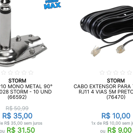
STORM
STORM
P10 MONO METAL 90°
CABO EXTENSOR PARA
028 STORM - 10 UND
RJ11 4 VIAS 5M PRE
(66592)
(76470)
R$ 50,99
R$ 35,00
R$ 10,00
de R$ 35,00 sem juros
1x de R$ 10,00 sem j
R$ 31,50
R$ 9,00
ou
ou