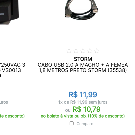
STORM
250VAC 3
CABO USB 2.0 A MACHO + A FÊMEA
HVS0013
1,8 METROS PRETO STORM (35538)
)
R$ 11,99
uros
1x de R$ 11,99 sem juros
0
R$ 10,79
ou
 de desconto)
no boleto à vista ou pix (10% de desconto)
Compare