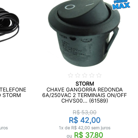
STORM
 TELEFONE
CHAVE GANGORRA REDONDA
TO STORM
6A/250VAC 2 TERMINAIS ON/OFF
CHVS00... (61589)
R$ 53,00
R$ 42,00
uros
1x de R$ 42,00 sem juros
R$ 37,80
ou