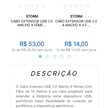
STORM
STORM
CHO X
CABO
CABO EXTENSOR USB 2.0
CABO EXTENSOR USB 2.0
MACHO X FÊME...
A MACHO X A F...
R$ 53,00
R$ 14,00
juros
1x d
2x de R$ 26,50 sem juros
1x de R$ 14,00 sem juros
DESCRIÇÃO
O Cabo Extensor USB 2.0 Macho X Fêmea Com
Filtro de 10 metros é um cabo projetado para
estender a distância entre dispositivos USB,
permitindo maior flexibilidade na conexão de
periféricos e dispositivos eletrônicos.