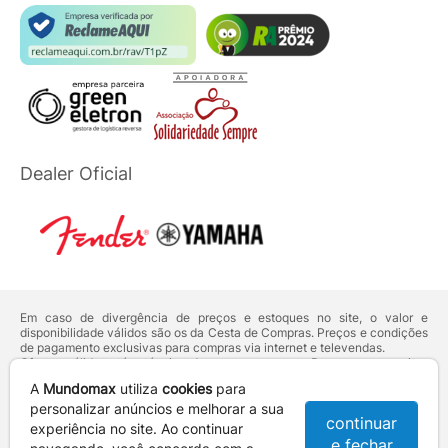
Dealer Oficial
Em caso de divergência de preços e estoques no site, o valor e
disponibilidade válidos são os da Cesta de Compras. Preços e condições
de pagamento exclusivas para compras via internet e televendas.
Ofertas válidas até o término de nossos estoques. Para compras acima
de 5 unidades do mesmo produto, entre em contato com o nosso canal
A
Mundomax
utiliza
cookies
para
de
Venda Corporativa
.
Os preços apresentados no site prevalecem sobre outros anunciados em
personalizar anúncios e melhorar a sua
continuar
qualquer outro meio de comunicação ou sites de buscas. Código de
experiência no site. Ao continuar
Defesa do Consumidor:
Lei nº 8.078.
e fechar