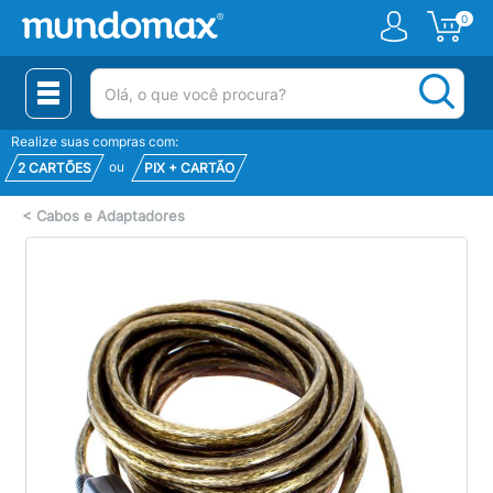
0
(pesquisar)
Realize suas compras com:
ou
2 CARTÕES
PIX + CARTÃO
<
Cabos e Adaptadores