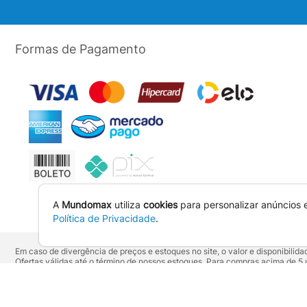
Formas de Pagamento
A
Mundomax
utiliza
cookies
para personalizar anúncios 
Política de Privacidade
.
Em caso de divergência de preços e estoques no site, o valor e disponibili
Ofertas válidas até o término de nossos estoques. Para compras acima de 
Os preços apresentados no site prevalecem sobre outros anunciados em qu
Vendas sujeitas à confirmação de dados e análises de crédito e risco.
Razão Social: Hayamax Distribuidora de Produtos Eletrônicos Ltda - CNPJ: