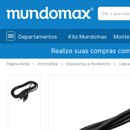
(pesquisar)
Departamentos
Kits Mundomax
Monte 
Realize suas compras co
Página Inicial
\
Informática
\
Acessórios e Periféricos
\
Cabos