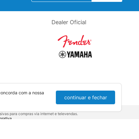
Dealer Oficial
 concorda com a nossa
continuar e fechar
ivas para compras via internet e televendas.
orativa
.
sumidor:
Lei nº 8.078.
10-921 - Londrina / PR