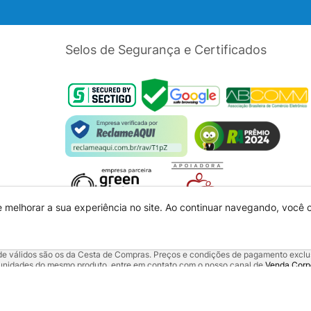
Selos de Segurança e Certificados
e melhorar a sua experiência no site. Ao continuar navegando, você
dade válidos são os da Cesta de Compras. Preços e condições de pagamento exclus
5 unidades do mesmo produto, entre em contato com o nosso canal de
Venda Corp
alquer outro meio de comunicação ou sites de buscas. Código de Defesa do Con
 01.725.627/0002-53 - Endereço: R. Senador Souza Naves, 9 - Centro - CEP: 860