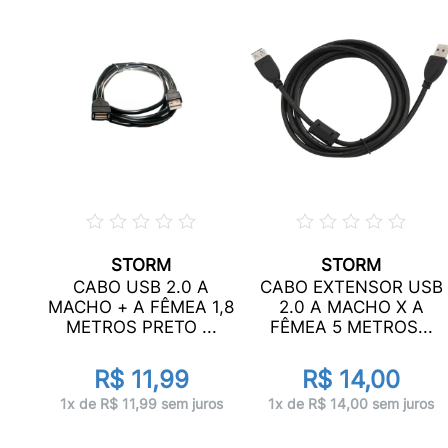
STORM
STORM
SB
CABO USB 2.0 A
CABO EXTENSOR USB
SB
MACHO + A FÊMEA 1,8
2.0 A MACHO X A
.
METROS PRETO ...
FÊMEA 5 METROS...
R$ 11,99
R$ 14,00
ros
1x de R$ 11,99 sem juros
1x de R$ 14,00 sem juros