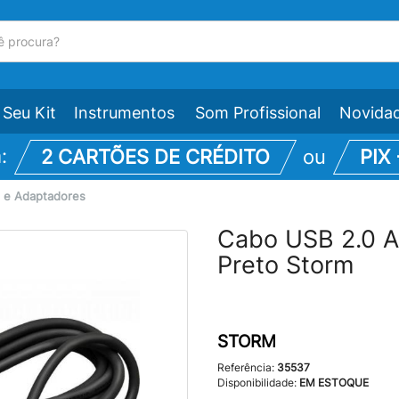
Seu Kit
Instrumentos
Som Profissional
Novida
m:
2 CARTÕES DE CRÉDITO
ou
PIX
 e Adaptadores
Cabo USB 2.0 A
Preto Storm
STORM
Referência:
35537
Disponibilidade:
EM ESTOQUE