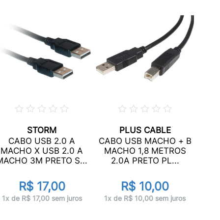
STORM
PLUS CABLE
CAB
CABO USB 2.0 A
CABO USB MACHO + B
2.0 
MACHO X USB 2.0 A
MACHO 1,8 METROS
MACHO 3M PRETO S...
2.0A PRETO PL...
R$ 17,00
R$ 10,00
1x 
1x de R$ 17,00 sem juros
1x de R$ 10,00 sem juros