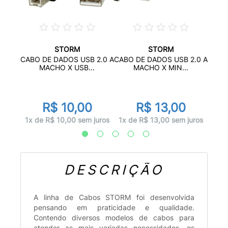
STORM
STORM
CHO X
CABO 
CABO DE DADOS USB 2.0 A
CABO DE DADOS USB 2.0 A
MACHO X USB...
MACHO X MIN...
R$ 10,00
R$ 13,00
juros
1x d
1x de R$ 10,00 sem juros
1x de R$ 13,00 sem juros
DESCRIÇÃO
A linha de Cabos STORM foi desenvolvida
pensando em praticidade e qualidade.
Contendo diversos modelos de cabos para
atender as mais variadas necessidades, os