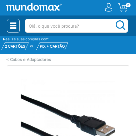
0
(pesquisar)
Realize suas compras com:
ou
2 CARTÕES
PIX + CARTÃO
<
Cabos e Adaptadores