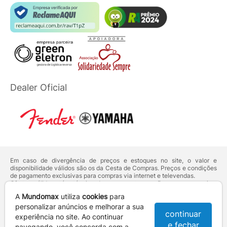
Dealer Oficial
Em caso de divergência de preços e estoques no site, o valor e
disponibilidade válidos são os da Cesta de Compras. Preços e condições
de pagamento exclusivas para compras via internet e televendas.
Ofertas válidas até o término de nossos estoques. Para compras acima
de 5 unidades do mesmo produto, entre em contato com o nosso canal
A
Mundomax
utiliza
cookies
para
de
Venda Corporativa
.
Os preços apresentados no site prevalecem sobre outros anunciados em
personalizar anúncios e melhorar a sua
continuar
qualquer outro meio de comunicação ou sites de buscas. Código de
experiência no site. Ao continuar
Defesa do Consumidor:
Lei nº 8.078.
e fechar
navegando, você concorda com a