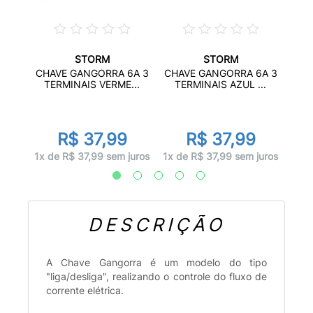
STORM
STORM
RA
CHA
CHAVE GANGORRA 6A 3
CHAVE GANGORRA 6A 3
2 ...
LE
TERMINAIS VERME...
TERMINAIS AZUL ...
r
R$ 37,99
R$ 37,99
juros
1x d
1x de R$ 37,99 sem juros
1x de R$ 37,99 sem juros
DESCRIÇÃO
A Chave Gangorra é um modelo do tipo
"liga/desliga", realizando o controle do fluxo de
corrente elétrica.