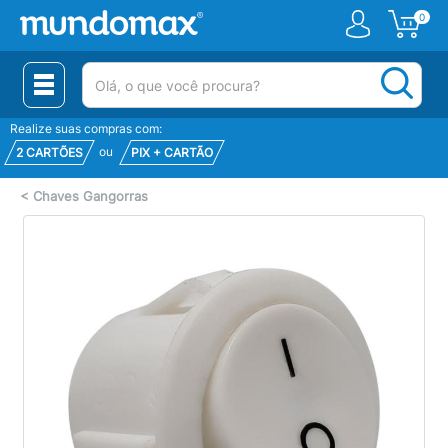
0
(pesquisar)
Realize suas compras com:
ou
2 CARTÕES
PIX + CARTÃO
<
Chaves Gangorras