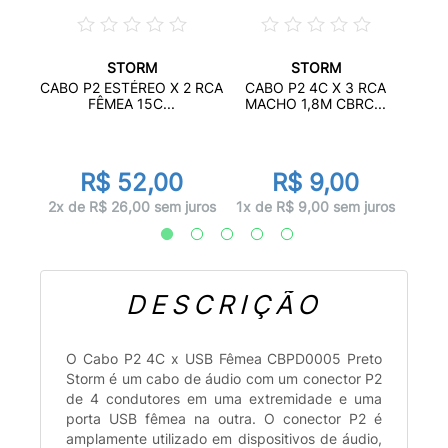
STORM
STORM
EO X
KIT
CABO P2 ESTÉREO X 2 RCA
CABO P2 4C X 3 RCA
E
FÊMEA 15C...
MACHO 1,8M CBRC...
R$ 52,00
R$ 9,00
juros
1x d
2x de R$ 26,00 sem juros
1x de R$ 9,00 sem juros
DESCRIÇÃO
O Cabo P2 4C x USB Fêmea CBPD0005 Preto
Storm é um cabo de áudio com um conector P2
de 4 condutores em uma extremidade e uma
porta USB fêmea na outra. O conector P2 é
amplamente utilizado em dispositivos de áudio,