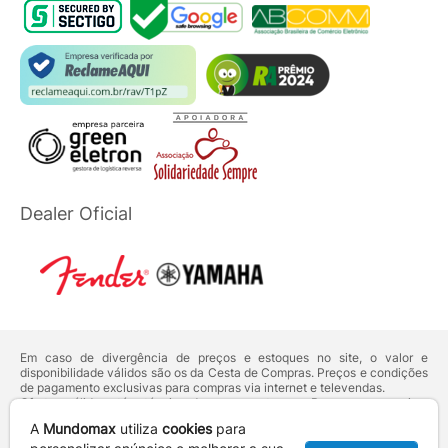
Dealer Oficial
Em caso de divergência de preços e estoques no site, o valor e
disponibilidade válidos são os da Cesta de Compras. Preços e condições
de pagamento exclusivas para compras via internet e televendas.
Ofertas válidas até o término de nossos estoques. Para compras acima
de 5 unidades do mesmo produto, entre em contato com o nosso canal
A
Mundomax
utiliza
cookies
para
de
Venda Corporativa
.
Os preços apresentados no site prevalecem sobre outros anunciados em