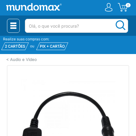
0
(pesquisar)
Realize suas compras com:
ou
2 CARTÕES
PIX + CARTÃO
<
Audio e Video