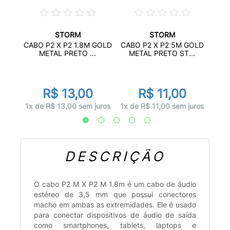
STORM
STORM
 X J2
CABO
CABO P2 X P2 1.8M GOLD
CABO P2 X P2 5M GOLD
M
METAL PRETO ...
METAL PRETO ST...
R$ 13,00
R$ 11,00
juros
1x d
1x de R$ 13,00 sem juros
1x de R$ 11,00 sem juros
DESCRIÇÃO
O cabo P2 M X P2 M 1.8m é um cabo de áudio
estéreo de 3,5 mm que possui conectores
macho em ambas as extremidades. Ele é usado
para conectar dispositivos de áudio de saída
como smartphones, tablets, laptops e