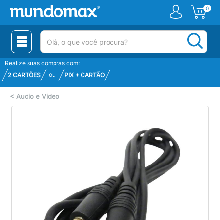
0
(pesquisar)
Realize suas compras com:
ou
2 CARTÕES
PIX + CARTÃO
<
Audio e Video