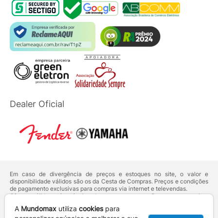
Dealer Oficial
Em caso de divergência de preços e estoques no site, o valor e
disponibilidade válidos são os da Cesta de Compras. Preços e condições
de pagamento exclusivas para compras via internet e televendas.
Ofertas válidas até o término de nossos estoques. Para compras acima
de 5 unidades do mesmo produto, entre em contato com o nosso canal
A
Mundomax
utiliza
cookies
para
de
Venda Corporativa
.
Os preços apresentados no site prevalecem sobre outros anunciados em