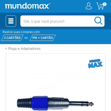
0
(pesquisar)
Realize suas compras com:
ou
2 CARTÕES
PIX + CARTÃO
<
Plugs e Adaptadores