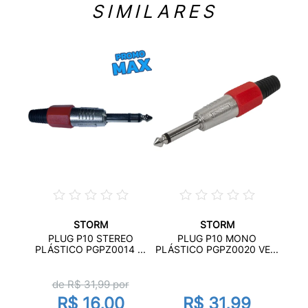
SIMILARES
STORM
STORM
ETAL
P
PLUG P10 STEREO
PLUG P10 MONO
...
PLÁ
PLÁSTICO PGPZ0014 ...
PLÁSTICO PGPZ0020 VE...
de R$
31,99
por
R$ 16,00
R$ 31,99