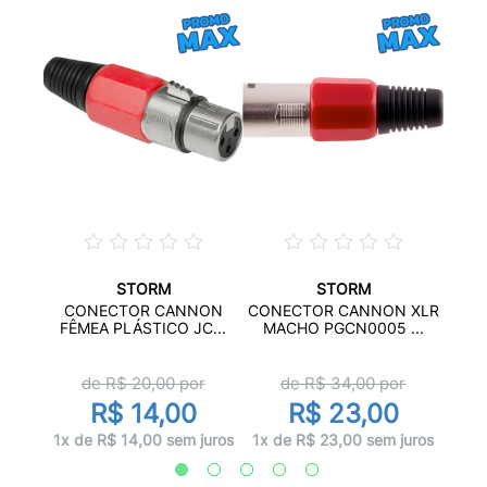
STORM
STORM
EO
K
CONECTOR CANNON
CONECTOR CANNON XLR
Z...
CAN
FÊMEA PLÁSTICO JC...
MACHO PGCN0005 ...
r
de R$
20,00
por
de R$
34,00
por
R$ 14,00
R$ 23,00
juros
1x d
1x de R$ 14,00 sem juros
1x de R$ 23,00 sem juros