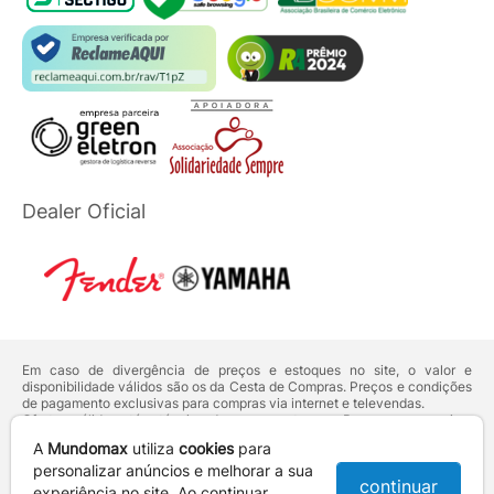
Dealer Oficial
Em caso de divergência de preços e estoques no site, o valor e
disponibilidade válidos são os da Cesta de Compras. Preços e condições
de pagamento exclusivas para compras via internet e televendas.
Ofertas válidas até o término de nossos estoques. Para compras acima
de 5 unidades do mesmo produto, entre em contato com o nosso canal
A
Mundomax
utiliza
cookies
para
de
Venda Corporativa
.
Os preços apresentados no site prevalecem sobre outros anunciados em
personalizar anúncios e melhorar a sua
continuar
qualquer outro meio de comunicação ou sites de buscas. Código de
experiência no site. Ao continuar