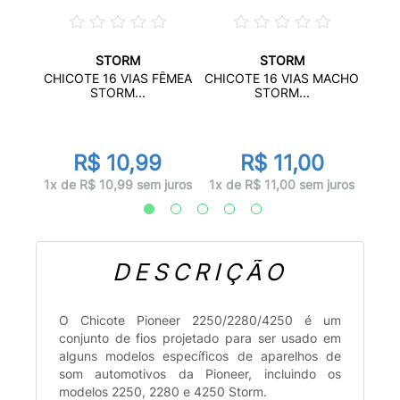
STORM
STORM
2 RCA
CHIC
CHICOTE 16 VIAS FÊMEA
CHICOTE 16 VIAS MACHO
2
STORM...
STORM...
R$ 10,99
R$ 11,00
juros
1x d
1x de R$ 10,99 sem juros
1x de R$ 11,00 sem juros
DESCRIÇÃO
O Chicote Pioneer 2250/2280/4250 é um
conjunto de fios projetado para ser usado em
alguns modelos específicos de aparelhos de
som automotivos da Pioneer, incluindo os
modelos 2250, 2280 e 4250 Storm.