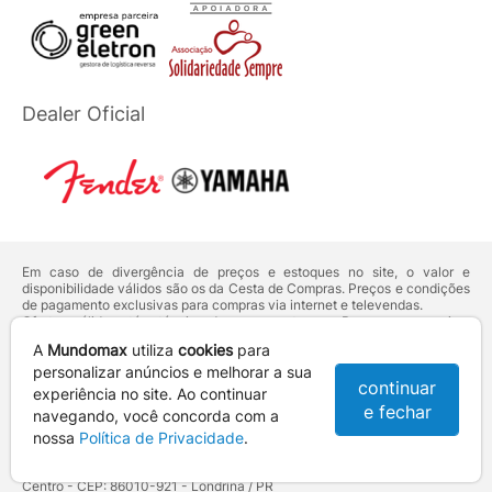
Dealer Oficial
Em caso de divergência de preços e estoques no site, o valor e
disponibilidade válidos são os da Cesta de Compras. Preços e condições
de pagamento exclusivas para compras via internet e televendas.
Ofertas válidas até o término de nossos estoques. Para compras acima
de 5 unidades do mesmo produto, entre em contato com o nosso canal
A
Mundomax
utiliza
cookies
para
de
Venda Corporativa
.
Os preços apresentados no site prevalecem sobre outros anunciados em
personalizar anúncios e melhorar a sua
continuar
qualquer outro meio de comunicação ou sites de buscas. Código de
experiência no site. Ao continuar
Defesa do Consumidor:
Lei nº 8.078.
e fechar
navegando, você concorda com a
Vendas sujeitas à confirmação de dados e análises de crédito e risco.
nossa
Política de Privacidade
.
Razão Social: Hayamax Distribuidora de Produtos Eletrônicos Ltda -
CNPJ: 01.725.627/0002-53 - Endereço: R. Senador Souza Naves, 9 -
Centro - CEP: 86010-921 - Londrina / PR