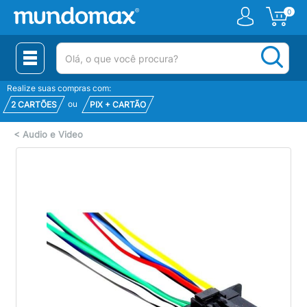
0
(pesquisar)
Realize suas compras com:
ou
2 CARTÕES
PIX + CARTÃO
<
Audio e Video