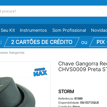
Seu Kit
Instrumentos
Som Profissional
Novida
m:
2 CARTÕES DE CRÉDITO
ou
PIX
haves Gangorras
Chave Gangorra Re
CHVS0009 Preta ST
STORM
Referência:
61589
Disponibilidade:
EM ESTOQUE
Condição:
Novo