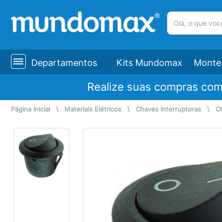
(pesquisar)
Departamentos
Kits Mundomax
Monte 
Realize suas compras co
Página Inicial
\
Materiais Elétricos
\
Chaves Interruptoras
\
C