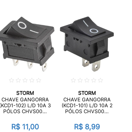
STORM
STORM
CHA
CHAVE GANGORRA
CHAVE GANGORRA
3 
(KCD1-102) L/D 10A 3
(KCD1-101) L/D 10A 2
CH
PÓLOS CHVS00...
PÓLOS CHVS00...
R$ 11,00
R$ 8,99
1x 