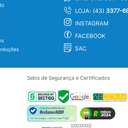
to
LOJA: (43)
3377-6
INSTAGRAM
FACEBOOK
os
SAC
voluções
Selos de Segurança e Certificados