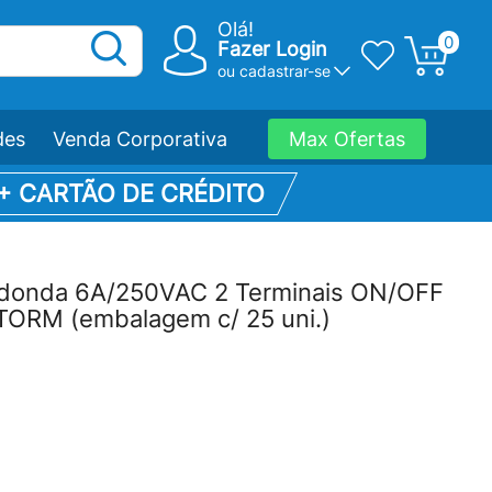
Olá!
0
Fazer Login
ou
cadastrar-se
des
Venda Corporativa
Max Ofertas
 + CARTÃO DE CRÉDITO
donda 6A/250VAC 2 Terminais ON/OFF
ORM (embalagem c/ 25 uni.)