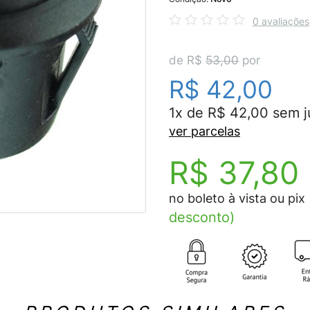
0 avaliações
de R$
53,00
por
R$ 42,00
1x de R$ 42,00 sem j
ver parcelas
R$ 37,80
no boleto à vista ou pix
desconto)