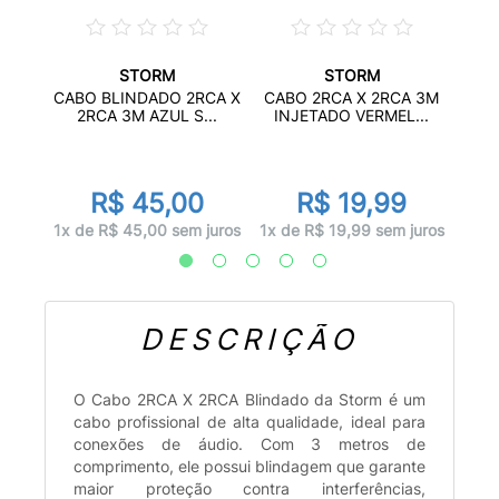
STORM
STORM
A 5M
CAB
CABO BLINDADO 2RCA X
CABO 2RCA X 2RCA 3M
..
2
2RCA 3M AZUL S...
INJETADO VERMEL...
R$ 45,00
R$ 19,99
juros
2x d
1x de R$ 45,00 sem juros
1x de R$ 19,99 sem juros
DESCRIÇÃO
O Cabo 2RCA X 2RCA Blindado da Storm é um
cabo profissional de alta qualidade, ideal para
conexões de áudio. Com 3 metros de
comprimento, ele possui blindagem que garante
maior proteção contra interferências,