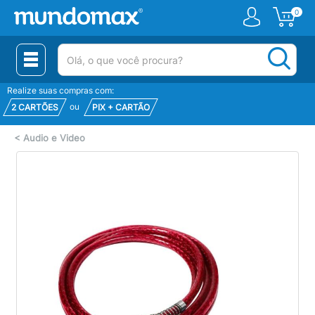
0
(pesquisar)
Realize suas compras com:
ou
2 CARTÕES
PIX + CARTÃO
<
Audio e Video