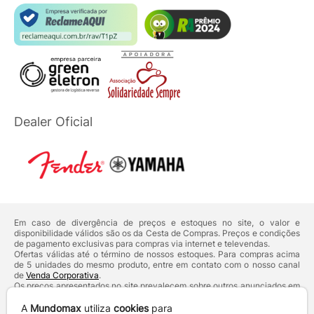
Dealer Oficial
Em caso de divergência de preços e estoques no site, o valor e
disponibilidade válidos são os da Cesta de Compras. Preços e condições
de pagamento exclusivas para compras via internet e televendas.
Ofertas válidas até o término de nossos estoques. Para compras acima
de 5 unidades do mesmo produto, entre em contato com o nosso canal
de
Venda Corporativa
.
Os preços apresentados no site prevalecem sobre outros anunciados em
qualquer outro meio de comunicação ou sites de buscas. Código de
Defesa do Consumidor:
Lei nº 8.078.
A
Mundomax
utiliza
cookies
para