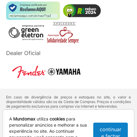
Dealer Oficial
Em caso de divergência de preços e estoques no site, o valor e
disponibilidade válidos são os da Cesta de Compras. Preços e condições
de pagamento exclusivas para compras via internet e televendas.
Ofertas válidas até o término de nossos estoques. Para compras acima
de 5 unidades do mesmo produto, entre em contato com o nosso canal
A
Mundomax
utiliza
cookies
para
de
Venda Corporativa
.
Os preços apresentados no site prevalecem sobre outros anunciados em
personalizar anúncios e melhorar a sua
continuar
qualquer outro meio de comunicação ou sites de buscas. Código de
experiência no site. Ao continuar
Defesa do Consumidor:
Lei nº 8.078.
e fechar