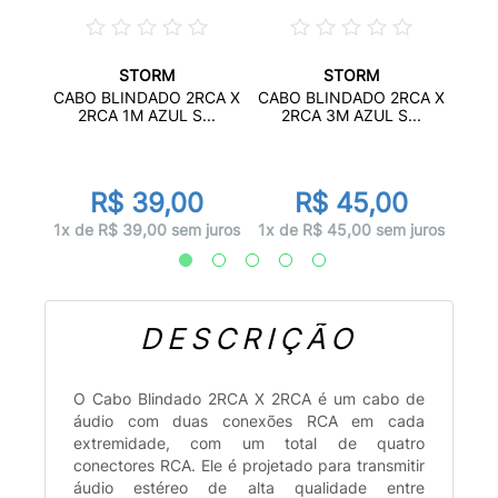
STORM
STORM
2FX1M
C
CABO BLINDADO 2RCA X
CABO BLINDADO 2RCA X
..
BLIN
2RCA 1M AZUL S...
2RCA 3M AZUL S...
R$ 39,00
R$ 45,00
juros
1x d
1x de R$ 39,00 sem juros
1x de R$ 45,00 sem juros
DESCRIÇÃO
O Cabo Blindado 2RCA X 2RCA é um cabo de
áudio com duas conexões RCA em cada
extremidade, com um total de quatro
conectores RCA. Ele é projetado para transmitir
áudio estéreo de alta qualidade entre