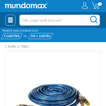
0
(pesquisar)
Realize suas compras com:
ou
2 CARTÕES
PIX + CARTÃO
<
Audio e Video