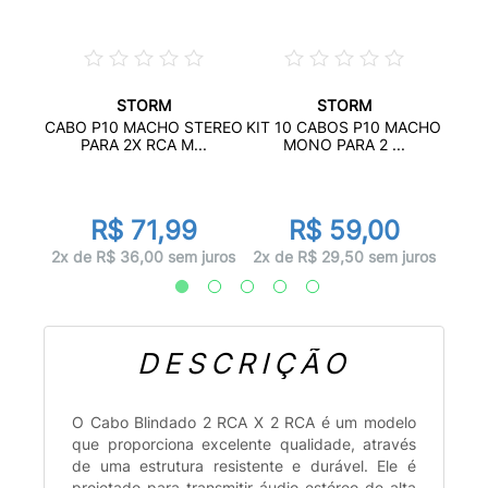
STORM
STORM
MENTO
CAB
CABO P10 MACHO STEREO
KIT 10 CABOS P10 MACHO
2R
PARA 2X RCA M...
MONO PARA 2 ...
R$ 71,99
R$ 59,00
juros
1x d
2x de R$ 36,00 sem juros
2x de R$ 29,50 sem juros
DESCRIÇÃO
O Cabo Blindado 2 RCA X 2 RCA é um modelo
que proporciona excelente qualidade, através
de uma estrutura resistente e durável. Ele é
projetado para transmitir áudio estéreo de alta