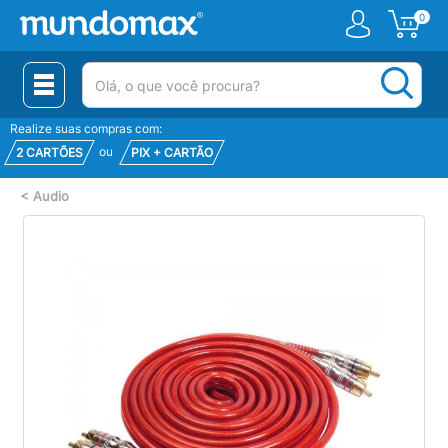
0
(pesquisar)
Realize suas compras com:
ou
2 CARTÕES
PIX + CARTÃO
<
Audio