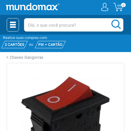
0
(pesquisar)
Realize suas compras com:
ou
2 CARTÕES
PIX + CARTÃO
<
Chaves Gangorras