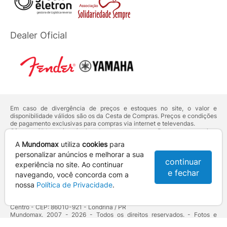
Dealer Oficial
Em caso de divergência de preços e estoques no site, o valor e
disponibilidade válidos são os da Cesta de Compras. Preços e condições
de pagamento exclusivas para compras via internet e televendas.
Ofertas válidas até o término de nossos estoques. Para compras acima
de 5 unidades do mesmo produto, entre em contato com o nosso canal
A
Mundomax
utiliza
cookies
para
de
Venda Corporativa
.
Os preços apresentados no site prevalecem sobre outros anunciados em
personalizar anúncios e melhorar a sua
continuar
qualquer outro meio de comunicação ou sites de buscas. Código de
experiência no site. Ao continuar
Defesa do Consumidor:
Lei nº 8.078.
e fechar
navegando, você concorda com a
Vendas sujeitas à confirmação de dados e análises de crédito e risco.
nossa
Política de Privacidade
.
Razão Social: Hayamax Distribuidora de Produtos Eletrônicos Ltda -
CNPJ: 01.725.627/0002-53 - Endereço: R. Senador Souza Naves, 9 -
Centro - CEP: 86010-921 - Londrina / PR
Mundomax. 2007 - 2026 - Todos os direitos reservados. - Fotos e
Logotipos aqui veiculados são de propriedade da Mundomax e seus