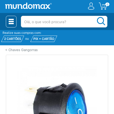
0
(pesquisar)
Realize suas compras com:
ou
2 CARTÕES
PIX + CARTÃO
<
Chaves Gangorras