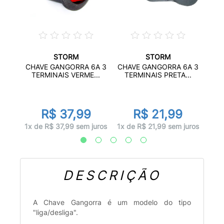
STORM
STORM
 COM
C
CHAVE GANGORRA 6A 3
CHAVE GANGORRA 6A 3
...
6A/2
TERMINAIS VERME...
TERMINAIS PRETA...
R$ 37,99
R$ 21,99
juros
2x d
1x de R$ 37,99 sem juros
1x de R$ 21,99 sem juros
DESCRIÇÃO
A Chave Gangorra é um modelo do tipo
"liga/desliga".