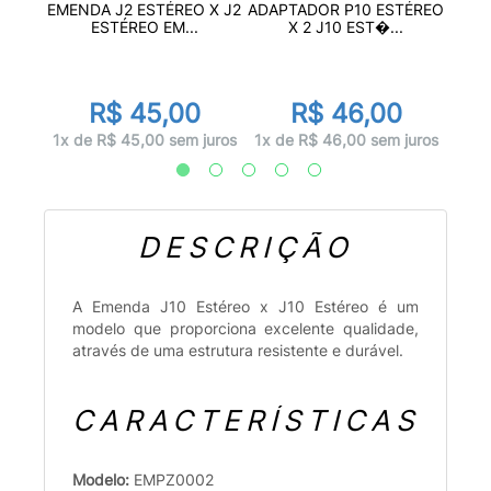
METAL
AD
EMENDA J2 ESTÉREO X J2
ADAPTADOR P10 ESTÉREO
..
MO
ESTÉREO EM...
X 2 J10 EST�...
r
R$ 45,00
R$ 46,00
juros
2x d
1x de R$ 45,00 sem juros
1x de R$ 46,00 sem juros
DESCRIÇÃO
A Emenda J10 Estéreo x J10 Estéreo é um
modelo que proporciona excelente qualidade,
através de uma estrutura resistente e durável.
CARACTERÍSTICAS
Modelo:
EMPZ0002