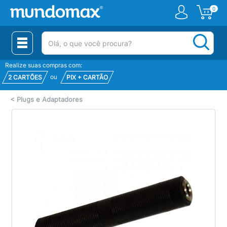
0
(pesquisar)
Realize suas compras com:
ou
2 CARTÕES
PIX + CARTÃO
<
Plugs e Adaptadores