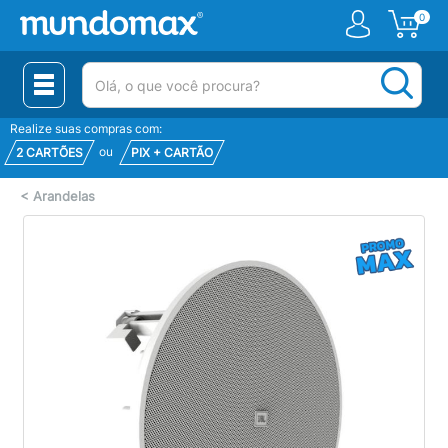
0
(pesquisar)
Realize suas compras com:
ou
2 CARTÕES
PIX + CARTÃO
<
Arandelas