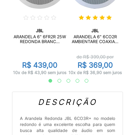
JBL
JBL
 CS-
AR
ARANDELA 6" 6FR2R 25W
ARANDELA 6" 6CO2R
...
6CO
REDONDA BRANC...
AMBIENTARE COAXIA...
d
de R$
399,00
por
0
R$ 439,00
R$ 369,00
juros
10x d
10x de R$ 43,90 sem juros
10x de R$ 36,90 sem juros
DESCRIÇÃO
A Arandela Redonda JBL 6CO3R+ no modelo
redondo é uma excelente escolha para quem
busca alta qualidade de áudio em som