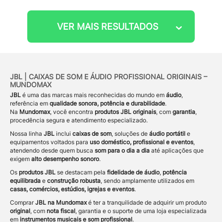
VER MAIS RESULTADOS
JBL | CAIXAS DE SOM E ÁUDIO PROFISSIONAL ORIGINAIS –
MUNDOMAX
JBL
é uma das marcas mais reconhecidas do mundo em
áudio
,
referência em
qualidade sonora, potência e durabilidade
.
Na
Mundomax
, você encontra
produtos JBL originais
, com
garantia
,
procedência segura e atendimento especializado.
Nossa linha
JBL
inclui
caixas de som
, soluções de
áudio portátil
e
equipamentos voltados para
uso doméstico, profissional e eventos
,
atendendo desde quem busca
som para o dia a dia
até aplicações que
exigem
alto desempenho sonoro
.
Os
produtos JBL
se destacam pela
fidelidade de áudio
,
potência
equilibrada
e
construção robusta
, sendo amplamente utilizados em
casas, comércios, estúdios, igrejas e eventos
.
Comprar
JBL na Mundomax
é ter a tranquilidade de adquirir um produto
original
, com
nota fiscal
, garantia e o suporte de uma loja especializada
em
instrumentos musicais e som profissional
.