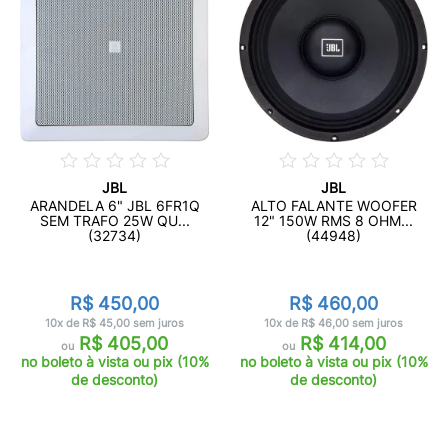
JBL
JBL
ARANDELA 6" JBL 6FR1Q
ALTO FALANTE WOOFER
SEM TRAFO 25W QU...
12" 150W RMS 8 OHM...
(32734)
(44948)
R$ 450,00
R$ 460,00
10x de R$ 45,00 sem juros
10x de R$ 46,00 sem juros
R$ 405,00
R$ 414,00
ou
ou
no boleto à vista ou pix (10%
no boleto à vista ou pix (10%
de desconto)
de desconto)