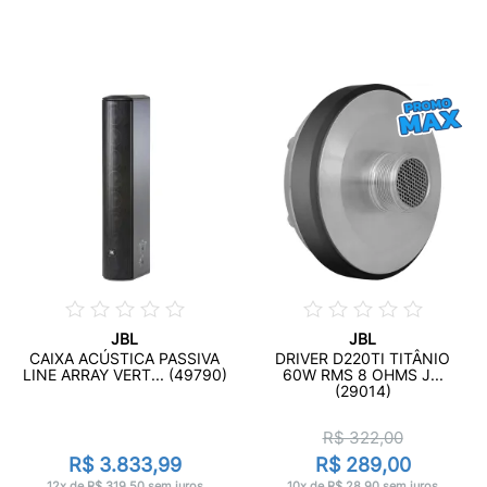
JBL
JBL
CAIXA ACÚSTICA PASSIVA
DRIVER D220TI TITÂNIO
LINE ARRAY VERT... (49790)
60W RMS 8 OHMS J...
(29014)
R$ 322,00
R$ 3.833,99
R$ 289,00
12x de R$ 319,50 sem juros
10x de R$ 28,90 sem juros