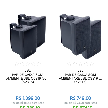
JBL
JBL
PAR DE CAIXA SOM
PAR DE CAIXA SOM
AMBIENTE JBL C621P 50...
AMBIENTARE JBL C321P ...
(52816)
(52817)
R$ 1.099,00
R$ 749,00
12x de R$ 91,58 sem juros
10x de R$ 74,90 sem juros
R$ 989,10
R$ 674,10