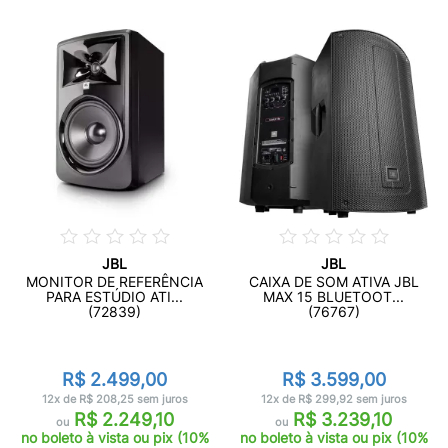
JBL
JBL
MONITOR DE REFERÊNCIA
CAIXA DE SOM ATIVA JBL
PARA ESTÚDIO ATI...
MAX 15 BLUETOOT...
(72839)
(76767)
R$ 2.499,00
R$ 3.599,00
12x de R$ 208,25 sem juros
12x de R$ 299,92 sem juros
R$ 2.249,10
R$ 3.239,10
ou
ou
no boleto à vista ou pix (10%
no boleto à vista ou pix (10%