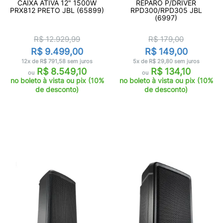
CAIXA ATIVA 12" 1500W
REPARO P/DRIVER
PRX812 PRETO JBL (65899)
RPD300/RPD305 JBL
(6997)
R$ 12.929,99
R$ 179,00
R$ 9.499,00
R$ 149,00
12x de R$ 791,58 sem juros
5x de R$ 29,80 sem juros
R$ 8.549,10
R$ 134,10
ou
ou
no boleto à vista ou pix (10%
no boleto à vista ou pix (10%
de desconto)
de desconto)