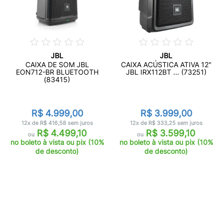
JBL
JBL
CAIXA DE SOM JBL
CAIXA ACÚSTICA ATIVA 12"
EON712-BR BLUETOOTH
JBL IRX112BT ... (73251)
(83415)
R$ 4.999,00
R$ 3.999,00
12x de R$ 416,58 sem juros
12x de R$ 333,25 sem juros
R$ 4.499,10
R$ 3.599,10
ou
ou
no boleto à vista ou pix (10%
no boleto à vista ou pix (10%
de desconto)
de desconto)