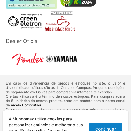
Dealer Oficial
Em caso de divergência de preços e estoques no site, o valor e
disponibilidade válidos são os da Cesta de Compras. Preços e condições
de pagamento exclusivas para compras via internet e televendas.
Ofertas válidas até o término de nossos estoques. Para compras acima
de 5 unidades do mesmo produto, entre em contato com o nosso canal
de
Venda Corporativa
.
Os preços apresentados no site prevalecem sobre outros anunciados em
qualquer outro meio de comunicação ou sites de buscas. Código de
Defesa do Consumidor:
Lei nº 8.078.
A
Mundomax
utiliza
cookies
para
Vendas sujeitas à confirmação de dados e análises de crédito e risco.
personalizar anúncios e melhorar a sua
continuar
experiência no site. Ao continuar