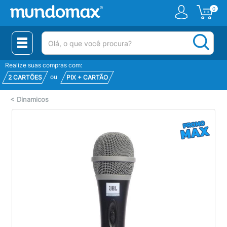
0
(pesquisar)
Realize suas compras com:
ou
2 CARTÕES
PIX + CARTÃO
<
Dinamicos