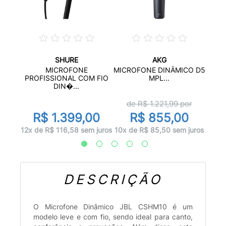
SHURE
AKG
MICO
MICROFONE
MICROFONE DINÂMICO D5
...
P
PROFISSIONAL COM FIO
MPL...
DIN�...
de R$
1.221,99
por
00
R
R$ 1.399,00
R$ 855,00
 juros
12x d
12x de R$ 116,58 sem juros
10x de R$ 85,50 sem juros
DESCRIÇÃO
O Microfone Dinâmico JBL CSHM10 é um
modelo leve e com fio, sendo ideal para canto,