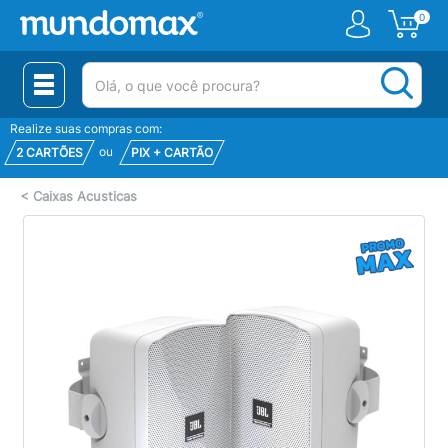
0
(pesquisar)
Realize suas compras com:
ou
2 CARTÕES
PIX + CARTÃO
<
Caixas Acusticas