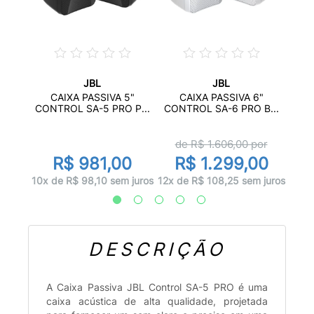
JBL
JBL
SSIVA
C
CAIXA PASSIVA 5"
CAIXA PASSIVA 6"
CON
CONTROL SA-5 PRO P...
CONTROL SA-6 PRO B...
d
de R$
1.606,00
por
00
R
R$ 981,00
R$ 1.299,00
 juros
12x d
10x de R$ 98,10 sem juros
12x de R$ 108,25 sem juros
DESCRIÇÃO
A Caixa Passiva JBL Control SA-5 PRO é uma
caixa acústica de alta qualidade, projetada