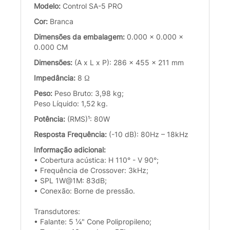
Modelo:
Control SA-5 PRO
Cor:
Branca
Dimensões da embalagem:
0.000 x 0.000 x
0.000 CM
Dimensões:
(A x L x P): 286 x 455 x 211 mm
Impedância:
8 Ω
Peso:
Peso Bruto: 3,98 kg;
Peso Líquido: 1,52 kg.
Potência:
(RMS)¹: 80W
Resposta Frequência:
(-10 dB): 80Hz – 18kHz
Informação adicional:
• Cobertura acústica: H 110° - V 90°;
• Frequência de Crossover: 3kHz;
• SPL 1W@1M: 83dB;
• Conexão: Borne de pressão.
Transdutores:
• Falante: 5 ¼" Cone Polipropileno;