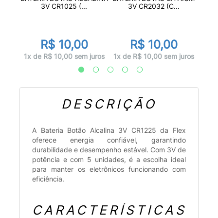
3V CR1025 (...
3V CR2032 (C...
R$ 10,00
R$ 10,00
juros
1x d
1x de R$ 10,00 sem juros
1x de R$ 10,00 sem juros
DESCRIÇÃO
A Bateria Botão Alcalina 3V CR1225 da Flex
oferece energia confiável, garantindo
durabilidade e desempenho estável. Com 3V de
potência e com 5 unidades, é a escolha ideal
para manter os eletrônicos funcionando com
eficiência.
CARACTERÍSTICAS