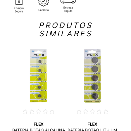
PRODUTOS
SIMILARES
FLEX
FLEX
UM 3V
BATE
BATERIA BOTÃO ALCALINA
BATERIA BOTÃO LITHIUM