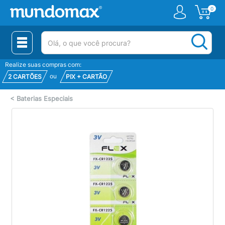
0
(pesquisar)
Realize suas compras com:
ou
2 CARTÕES
PIX + CARTÃO
<
Baterias Especiais