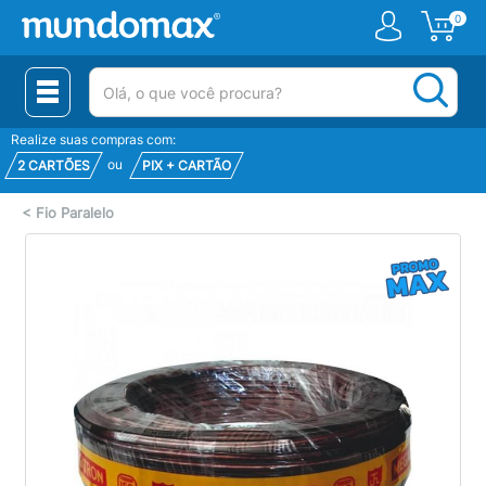
0
(pesquisar)
Realize suas compras com:
ou
2 CARTÕES
PIX + CARTÃO
<
Fio Paralelo