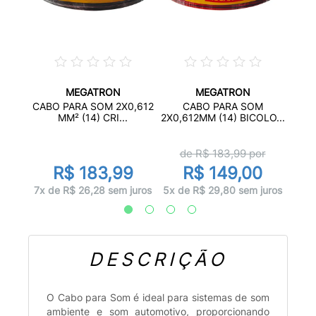
MEGATRON
MEGATRON
14
CABO
CABO PARA SOM 2X0,612
CABO PARA SOM
O...
MM² (14) CRI...
2X0,612MM (14) BICOLO...
de R$
183,99
por
0
R$ 183,99
R$ 149,00
 juros
4x d
7x de R$ 26,28 sem juros
5x de R$ 29,80 sem juros
DESCRIÇÃO
O Cabo para Som é ideal para sistemas de som
ambiente e som automotivo, proporcionando