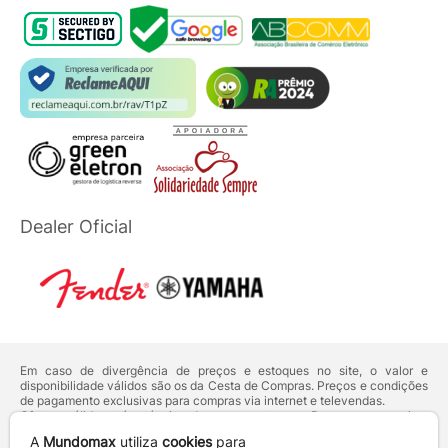
Dealer Oficial
Em caso de divergência de preços e estoques no site, o valor e
disponibilidade válidos são os da Cesta de Compras. Preços e condições
de pagamento exclusivas para compras via internet e televendas.
Ofertas válidas até o término de nossos estoques. Para compras acima
de 5 unidades do mesmo produto, entre em contato com o nosso canal
A
Mundomax
utiliza
cookies
para
de
Venda Corporativa
.