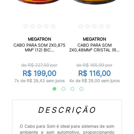
MEGATRON
MEGATRON
14
CABO
CABO PARA SOM 2X0,875
CABO PARA SOM
O...
MM² (12) BIC...
2X0,48MM² CRISTAL (R...
de R$
227,00
por
de R$
165,99
por
0
R$ 199,00
R$ 116,00
 juros
7x d
7x de R$ 28,43 sem juros
4x de R$ 29,00 sem juros
DESCRIÇÃO
O Cabo para Som é ideal para sistemas de som
ambiente e som automotivo, proporcionando