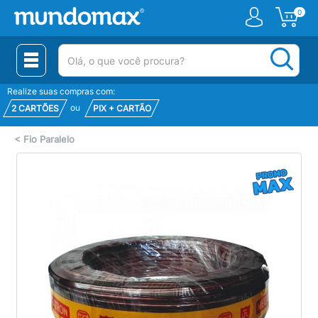
0
(pesquisar)
Realize suas compras com:
ou
2 CARTÕES
PIX + CARTÃO
<
Fio Paralelo