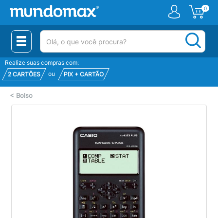
0
(pesquisar)
Realize suas compras com:
ou
2 CARTÕES
PIX + CARTÃO
<
Bolso