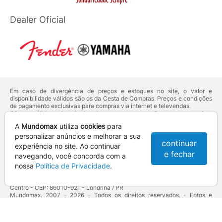
Dealer Oficial
Em caso de divergência de preços e estoques no site, o valor e
disponibilidade válidos são os da Cesta de Compras. Preços e condições
de pagamento exclusivas para compras via internet e televendas.
Ofertas válidas até o término de nossos estoques. Para compras acima
de 5 unidades do mesmo produto, entre em contato com o nosso canal
A
Mundomax
utiliza
cookies
para
de
Venda Corporativa
.
Os preços apresentados no site prevalecem sobre outros anunciados em
personalizar anúncios e melhorar a sua
continuar
qualquer outro meio de comunicação ou sites de buscas. Código de
experiência no site. Ao continuar
Defesa do Consumidor:
Lei nº 8.078.
e fechar
navegando, você concorda com a
Vendas sujeitas à confirmação de dados e análises de crédito e risco.
nossa
Política de Privacidade
.
Razão Social: Hayamax Distribuidora de Produtos Eletrônicos Ltda -
CNPJ: 01.725.627/0002-53 - Endereço: R. Senador Souza Naves, 9 -
Centro - CEP: 86010-921 - Londrina / PR
Mundomax. 2007 - 2026 - Todos os direitos reservados. - Fotos e
Logotipos aqui veiculados são de propriedade da Mundomax e seus
parceiros.