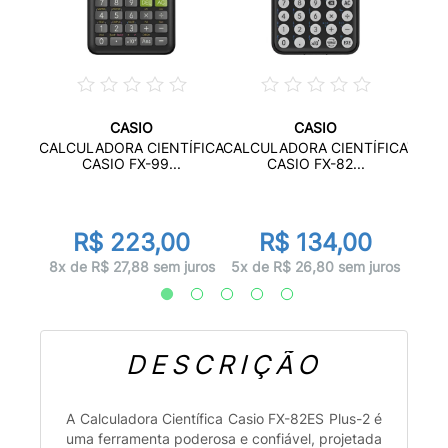
CASIO
CASIO
BOLSO
CALC
CALCULADORA CIENTÍFICA
CALCULADORA CIENTÍFICA
..
CASIO FX-99...
CASIO FX-82...
R$ 223,00
R$ 134,00
juros
3x d
8x de R$ 27,88 sem juros
5x de R$ 26,80 sem juros
DESCRIÇÃO
A Calculadora Científica Casio FX-82ES Plus-2 é
uma ferramenta poderosa e confiável, projetada