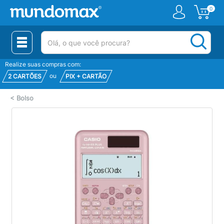
0
(pesquisar)
Realize suas compras com:
ou
2 CARTÕES
PIX + CARTÃO
<
Bolso