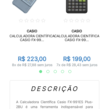
CASIO
CASIO
BOLSO
CALC
CALCULADORA CIENTÍFICA
CALCULADORA CIENTÍFICA
..
CASIO FX-99...
CASIO FX-99...
R$ 223,00
R$ 199,00
juros
5x d
8x de R$ 27,88 sem juros
7x de R$ 28,43 sem juros
DESCRIÇÃO
A Calculadora Científica Casio FX-991ES Plus-
2BU é uma ferramenta indispensável para