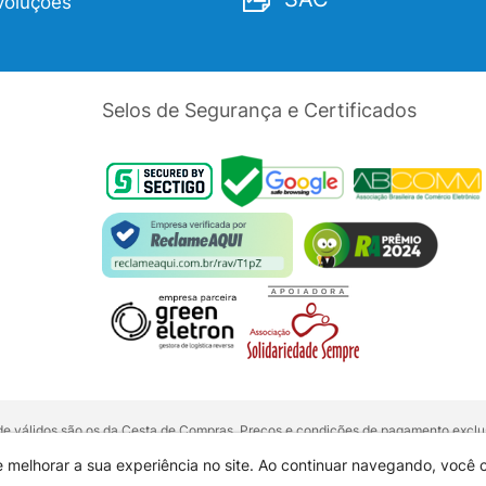
voluções
Selos de Segurança e Certificados
dade válidos são os da Cesta de Compras. Preços e condições de pagamento exclus
5 unidades do mesmo produto, entre em contato com o nosso canal de
Venda Corp
alquer outro meio de comunicação ou sites de buscas. Código de Defesa do Con
e melhorar a sua experiência no site. Ao continuar navegando, você