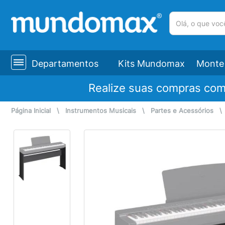
(pesquisar)
Departamentos
Kits Mundomax
Monte 
Realize suas compras co
Página Inicial
\
Instrumentos Musicais
\
Partes e Acessórios