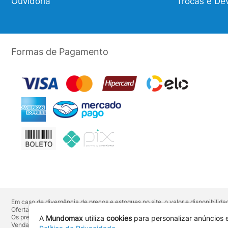
Ouvidoria
Trocas e De
Formas de Pagamento
Em caso de divergência de preços e estoques no site, o valor e disponibili
Ofertas válidas até o término de nossos estoques. Para compras acima de 
Os preços apresentados no site prevalecem sobre outros anunciados em qu
A
Mundomax
utiliza
cookies
para personalizar anúncios 
Vendas sujeitas à confirmação de dados e análises de crédito e risco.