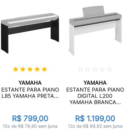
YAMAHA
YAMAHA
YAMAHA
PIANO YAMAHA P145BT (BLUETOOTH) +
ESTANTE PARA PIANO
ESTANTE PARA PIANO
BANQUETA + ESTANTE
L85 YAMAHA PRETA...
DIGITAL L200
Y
YAMAHA BRANCA...
d
R$ 4.452,00
R$ 799,00
R$ 1.199,00
1x de R$ 4.452,00 sem juros
10x
10x de R$ 79,90 sem juros
12x de R$ 99,92 sem juros