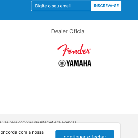
INSCREVA-SE
Dealer Oficial
ivas para compras via internet e televendas.
orativa
.
sumidor:
Lei nº 8.078.
 concorda com a nossa
continuar e fechar