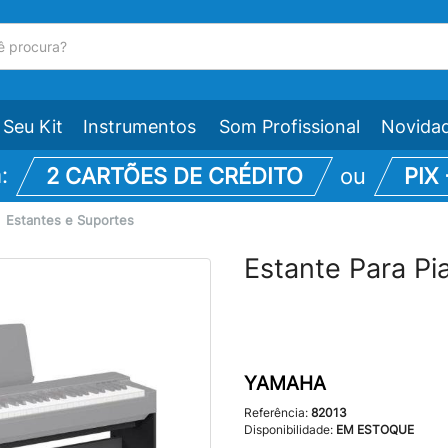
Seu Kit
Instrumentos
Som Profissional
Novida
m:
2 CARTÕES DE CRÉDITO
ou
PIX
\
Estantes e Suportes
Estante Para Pi
YAMAHA
Referência:
82013
Disponibilidade:
EM ESTOQUE