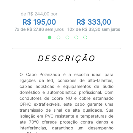
de R$
244,00
por
0
R$ 195,00
R$ 333,00
 juros
10x d
7x de R$ 27,86 sem juros
10x de R$ 33,30 sem juros
DESCRIÇÃO
O Cabo Polarizado é a escolha ideal para
ligações de led, conexões de alto-falantes,
caixas acústicas e equipamentos de áudio
doméstico e automobilístico profissional. Com
condutores de cobre NU e cobre estanhado
OFHC extraflexíveis, este cabo garante uma
transmissão de sinal de alta qualidade. Sua
isolação em PVC resistente a temperaturas de
até 70ºC oferece proteção contra danos e
interferências, garantindo um desempenho