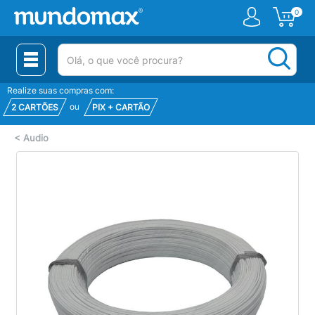
0
(pesquisar)
Realize suas compras com:
ou
2 CARTÕES
PIX + CARTÃO
<
Audio