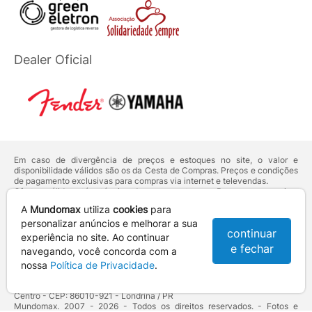
Dealer Oficial
Em caso de divergência de preços e estoques no site, o valor e
disponibilidade válidos são os da Cesta de Compras. Preços e condições
de pagamento exclusivas para compras via internet e televendas.
Ofertas válidas até o término de nossos estoques. Para compras acima
de 5 unidades do mesmo produto, entre em contato com o nosso canal
A
Mundomax
utiliza
cookies
para
de
Venda Corporativa
.
Os preços apresentados no site prevalecem sobre outros anunciados em
personalizar anúncios e melhorar a sua
continuar
qualquer outro meio de comunicação ou sites de buscas. Código de
experiência no site. Ao continuar
Defesa do Consumidor:
Lei nº 8.078.
e fechar
navegando, você concorda com a
Vendas sujeitas à confirmação de dados e análises de crédito e risco.
nossa
Política de Privacidade
.
Razão Social: Hayamax Distribuidora de Produtos Eletrônicos Ltda -
CNPJ: 01.725.627/0002-53 - Endereço: R. Senador Souza Naves, 9 -
Centro - CEP: 86010-921 - Londrina / PR
Mundomax. 2007 - 2026 - Todos os direitos reservados. - Fotos e