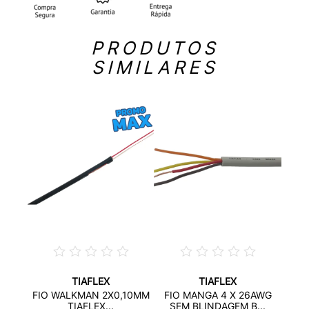
PRODUTOS
SIMILARES
TIAFLEX
TIAFLEX
4P X
FIO
FIO WALKMAN 2X0,10MM
FIO MANGA 4 X 26AWG
..
SE
TIAFLEX...
SEM BLINDAGEM B...