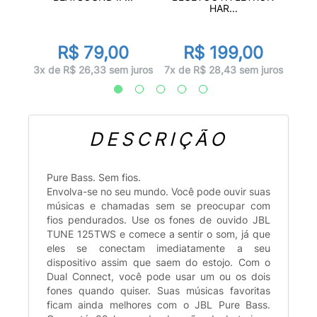
HAR...
0
R$ 79,00
R$ 199,00
juros
6x d
3x de R$ 26,33 sem juros
7x de R$ 28,43 sem juros
DESCRIÇÃO
Pure Bass. Sem fios.
Envolva-se no seu mundo. Você pode ouvir suas
músicas e chamadas sem se preocupar com
fios pendurados. Use os fones de ouvido JBL
TUNE 125TWS e comece a sentir o som, já que
eles se conectam imediatamente a seu
dispositivo assim que saem do estojo. Com o
Dual Connect, você pode usar um ou os dois
fones quando quiser. Suas músicas favoritas
ficam ainda melhores com o JBL Pure Bass.