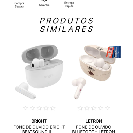
PRODUTOS
SIMILARES
BRIGHT
LETRON
O
FONE
FONE DE OUVIDO BRIGHT
FONE DE OUVIDO
RON
BEATSOUND II ...
BLUETOOTH LETRON