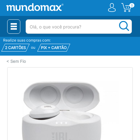
0
(pesquisar)
Realize suas compras com:
ou
2 CARTÕES
PIX + CARTÃO
<
Sem Fio