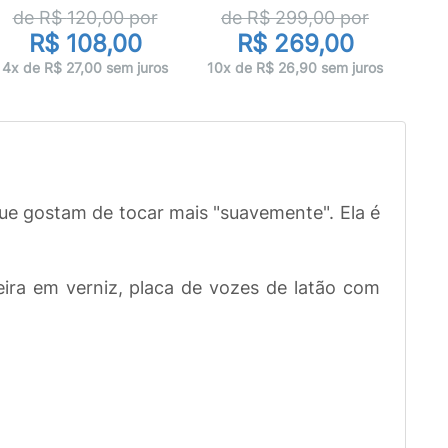
d
de R$
120,00
por
de R$
299,00
por
R$ 108,00
R$ 269,00
10x 
4x de R$ 27,00 sem juros
10x de R$ 26,90 sem juros
ue gostam de tocar mais "suavemente". Ela é
ra em verniz, placa de vozes de latão com