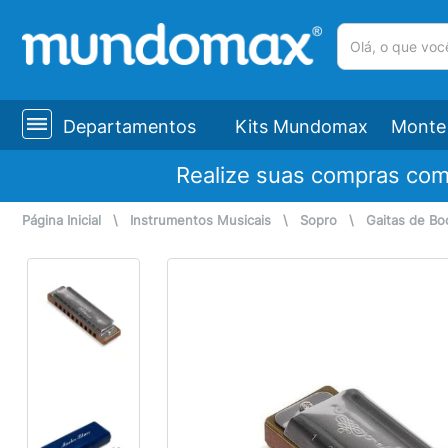
(pesquisar)
Departamentos
Kits Mundomax
Monte 
Realize suas compras co
Página Inicial
\
Instrumentos Musicais
\
Sopro
\
Gaitas de Bo