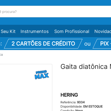
Seu Kit
Instrumentos
Som Profissional
Novida
m:
2 CARTÕES DE CRÉDITO
ou
PIX
ca
Gaita diatônic
HERING
Referência:
9334
Disponibilidade:
EM ESTOQUE
Condição:
Novo