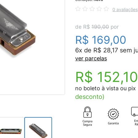
0 avaliações
de R$
190,00
por
R$ 169,00
6x de R$ 28,17 sem j
ver parcelas
R$ 152,10
no boleto à vista ou pix
desconto)