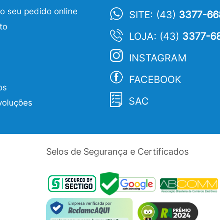
 seu pedido online
SITE: (43)
3377-66
to
LOJA: (43)
3377-6
INSTAGRAM
FACEBOOK
os
SAC
voluções
Selos de Segurança e Certificados