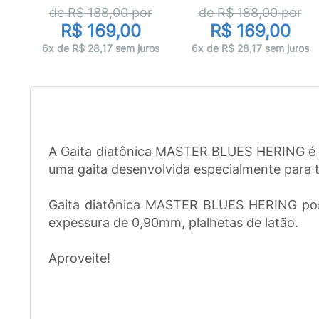
r
de R$
188,00
por
de R$
188,00
por
R$ 169,00
R$ 169,00
ros
6x de R$ 28,17 sem juros
6x de R$ 28,17 sem juros
A Gaita diatônica MASTER BLUES HERING é um
uma gaita desenvolvida especialmente para t
Gaita diatônica MASTER BLUES HERING poss
expessura de 0,90mm, plalhetas de latão.
Aproveite!