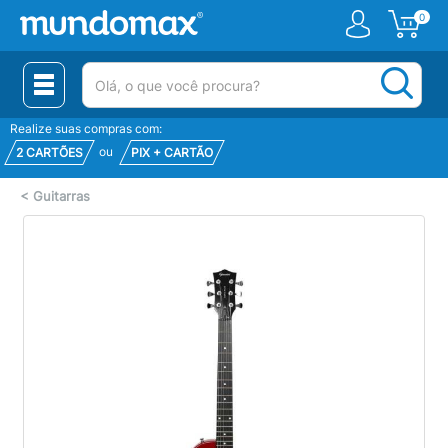
0
(pesquisar)
Realize suas compras com:
ou
2 CARTÕES
PIX + CARTÃO
<
Guitarras