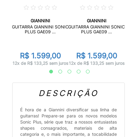
GIANNINI
GIANNINI
 G100
GUITA
GUITARRA GIANNINI SONIC
GUITARRA GIANNINI SONIC
..
PLUS GAE09 ...
PLUS GAE09 ...
0
R
R$ 1.599,00
R$ 1.599,00
 juros
12x d
12x de R$ 133,25 sem juros
12x de R$ 133,25 sem juros
DESCRIÇÃO
É hora de a Giannini diversificar sua linha de
guitarras! Prepare-se para os novos modelos
Sonic Plus, série que traz a nossos entusiastas
shapes consagrados, materiais de alta
categoria e, o mais importante, a tocabilidade