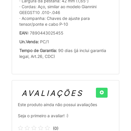
· Largura da pestana: 42 mm (1,65”)
· Cordas: Aço, similar ao modelo Giannini
GEEGST10 .010-.046
· Acompanha: Chaves de ajuste para
tensor/ponte e cabo P-10
EAN:
7890443025455
Un.Venda:
PC/1
Tempo de Garantia:
90 dias (já inclui garantia
legal, Art.26, CDC)
AVALIAÇÕES
Este produto ainda não possui avaliações
Seja o primeiro a avaliar! :)
(
0
)