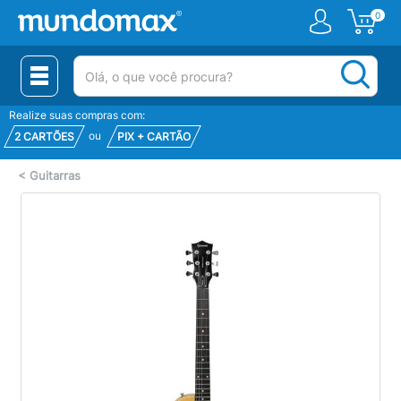
0
(pesquisar)
Realize suas compras com:
ou
2 CARTÕES
PIX + CARTÃO
<
Guitarras