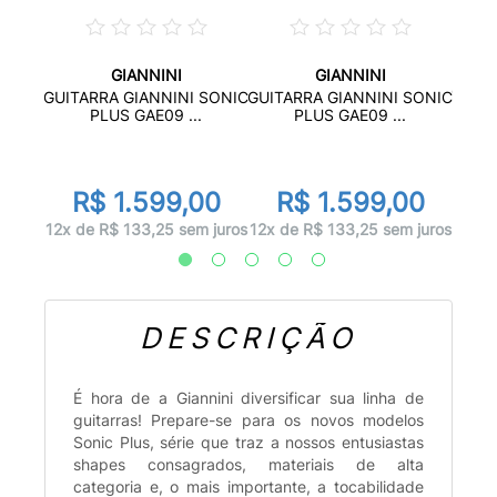
GIANNINI
GIANNINI
 G100
GUITA
GUITARRA GIANNINI SONIC
GUITARRA GIANNINI SONIC
..
PLUS GAE09 ...
PLUS GAE09 ...
0
R
R$ 1.599,00
R$ 1.599,00
 juros
12x d
12x de R$ 133,25 sem juros
12x de R$ 133,25 sem juros
DESCRIÇÃO
É hora de a Giannini diversificar sua linha de
guitarras! Prepare-se para os novos modelos
Sonic Plus, série que traz a nossos entusiastas
shapes consagrados, materiais de alta
categoria e, o mais importante, a tocabilidade