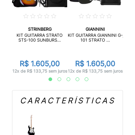
STRINBERG
GIANNINI
100
KIT GUITARRA STRATO
KIT GUITARRA GIANNINI G-
...
WOOD
STS-100 SUNBURS...
101 STRATO ...
00
R
R$ 1.605,00
R$ 1.605,00
 juros
12x d
12x de R$ 133,75 sem juros
12x de R$ 133,75 sem juros
CARACTERÍSTICAS