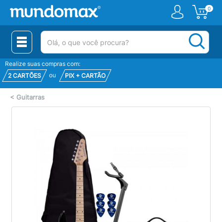
0
(pesquisar)
Realize suas compras com:
ou
2 CARTÕES
PIX + CARTÃO
<
Guitarras