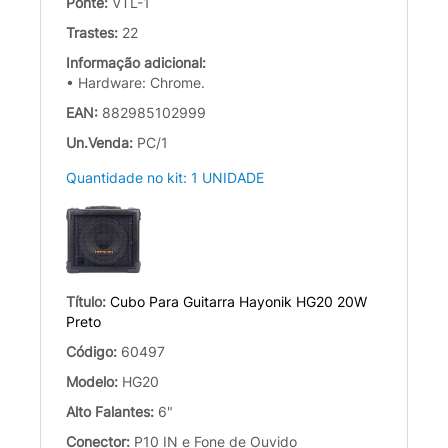
Ponte:
VTL-1
Trastes:
22
Informação adicional:
• Hardware: Chrome.
EAN:
882985102999
Un.Venda:
PC/1
Quantidade no kit: 1 UNIDADE
Título:
Cubo Para Guitarra Hayonik HG20 20W
Preto
Código:
60497
Modelo:
HG20
Alto Falantes:
6"
Conector:
P10 IN e Fone de Ouvido