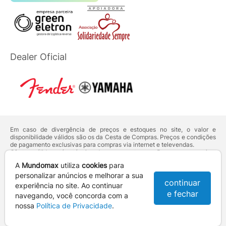
Dealer Oficial
Em caso de divergência de preços e estoques no site, o valor e
disponibilidade válidos são os da Cesta de Compras. Preços e condições
de pagamento exclusivas para compras via internet e televendas.
Ofertas válidas até o término de nossos estoques. Para compras acima
de 5 unidades do mesmo produto, entre em contato com o nosso canal
A
Mundomax
utiliza
cookies
para
de
Venda Corporativa
.
Os preços apresentados no site prevalecem sobre outros anunciados em
personalizar anúncios e melhorar a sua
continuar
qualquer outro meio de comunicação ou sites de buscas. Código de
experiência no site. Ao continuar
Defesa do Consumidor:
Lei nº 8.078.
e fechar
navegando, você concorda com a
Vendas sujeitas à confirmação de dados e análises de crédito e risco.
nossa
Política de Privacidade
.
Razão Social: Hayamax Distribuidora de Produtos Eletrônicos Ltda -
CNPJ: 01.725.627/0002-53 - Endereço: R. Senador Souza Naves, 9 -