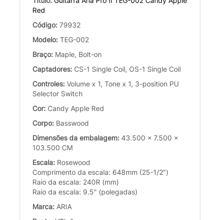
Título:
Guitarra Aria Pro II TEG-002 Candy Apple
Red
Código:
79932
Modelo:
TEG-002
Braço:
Maple, Bolt-on
Captadores:
CS-1 Single Coil, OS-1 Single Coil
Controles:
Volume x 1, Tone x 1, 3-position PU
Selector Switch
Cor:
Candy Apple Red
Corpo:
Basswood
Dimensões da embalagem:
43.500 x 7.500 x
103.500 CM
Escala:
Rosewood
Comprimento da escala: 648mm (25-1/2″)
Raio da escala: 240R (mm)
Raio da escala: 9.5" (polegadas)
Marca:
ARIA