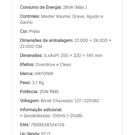
Consumo de Energia:
28VA (Máx.)
Controles:
Master Volume, Grave, Agudo e
Ganho
Cor:
Preto
Dimensões da embalagem:
27.000 x 29.000 x
22.000 CM
Dimensões:
(LxAxP) 250 x 220 x 195 mm
Efeitos:
Overdrive e Clean
Marca:
HAYONIK
Peso:
3,1 Kg
Potência:
20W RMS
Voltagem:
Bivolt Chaveado 127~220VAC
Informação adicional:
• Sensibilidade: 100mV (-20dB).
EAN:
7899638104159
Un.Venda:
PC/1