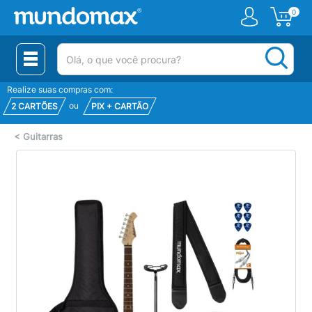
0
(pesquisar)
Realize suas compras com:
ou
2 CARTÕES
PIX + CARTÃO
<
Guitarras