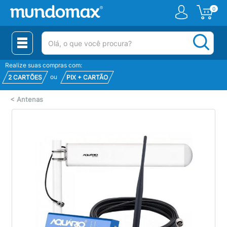
0
(pesquisar)
Realize suas compras com:
ou
2 CARTÕES
PIX + CARTÃO
<
Antenas