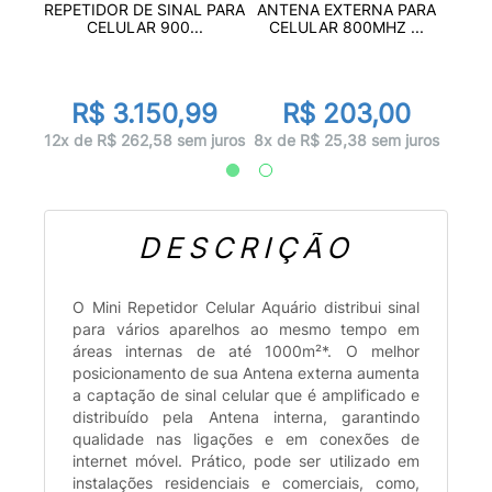
L
REPETIDOR DE SINAL PARA
ANTENA EXTERNA PARA
L
O
CELULAR 900...
CELULAR 800MHZ ...
R$ 3.150,99
R$ 203,00
juros
2x d
12x de R$ 262,58 sem juros
8x de R$ 25,38 sem juros
DESCRIÇÃO
O Mini Repetidor Celular Aquário distribui sinal
para vários aparelhos ao mesmo tempo em
áreas internas de até 1000m²*. O melhor
posicionamento de sua Antena externa aumenta
a captação de sinal celular que é amplificado e
distribuído pela Antena interna, garantindo
qualidade nas ligações e em conexões de
internet móvel. Prático, pode ser utilizado em
instalações residenciais e comerciais, como,