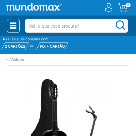
0
(pesquisar)
Realize suas compras com:
ou
2 CARTÕES
PIX + CARTÃO
<
Violoes