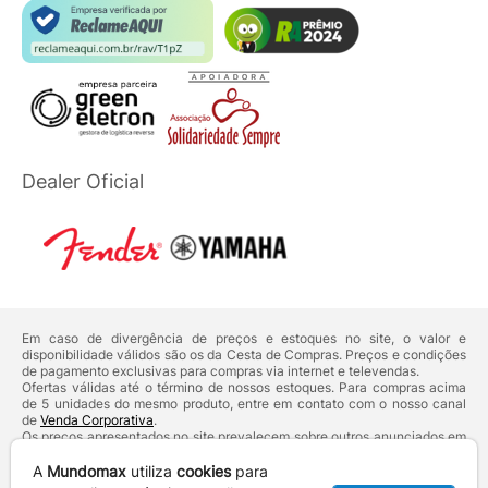
Dealer Oficial
Em caso de divergência de preços e estoques no site, o valor e
disponibilidade válidos são os da Cesta de Compras. Preços e condições
de pagamento exclusivas para compras via internet e televendas.
Ofertas válidas até o término de nossos estoques. Para compras acima
de 5 unidades do mesmo produto, entre em contato com o nosso canal
de
Venda Corporativa
.
Os preços apresentados no site prevalecem sobre outros anunciados em
qualquer outro meio de comunicação ou sites de buscas. Código de
Defesa do Consumidor:
Lei nº 8.078.
A
Mundomax
utiliza
cookies
para
Vendas sujeitas à confirmação de dados e análises de crédito e risco.