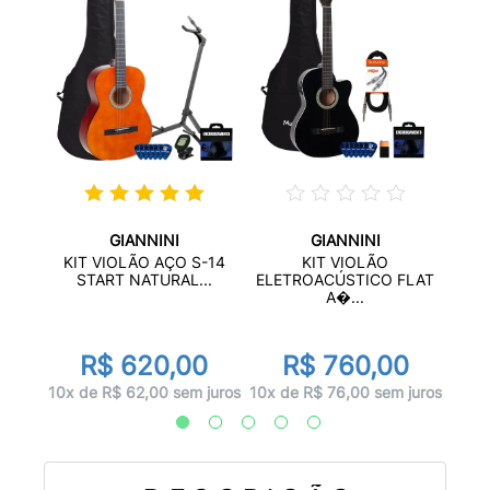
GIANNINI
GIANNINI
ICO
KIT 
KIT VIOLÃO AÇO S-14
KIT VIOLÃO
.
START NATURAL...
ELETROACÚSTICO FLAT
A�...
0
R
R$ 620,00
R$ 760,00
juros
12x d
10x de R$ 62,00 sem juros
10x de R$ 76,00 sem juros