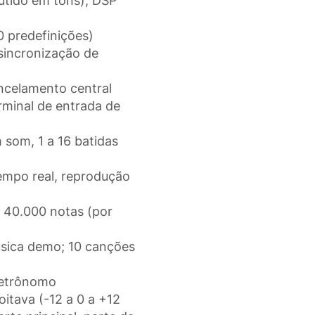
utido em tons); DSP
0 predefinições)
 sincronização de
ancelamento central
rminal de entrada de
 som, 1 a 16 batidas
empo real, reprodução
 40.000 notas (por
sica demo; 10 canções
Metrônomo
oitava (-12 a 0 a +12