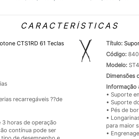
CARACTERÍSTICAS
siotone CTS1RD 61 Teclas
Título:
Supor
Código:
840
Modelo:
ST
Dimensões 
ias
Informação a
• Suporte em
erias recarregáveis ??de
• Suporte d
• Pés de bor
• Longarina
e 3 horas de operação
para maior 
ção contínua pode ser
• Engrenage
, tipo de desempenho e