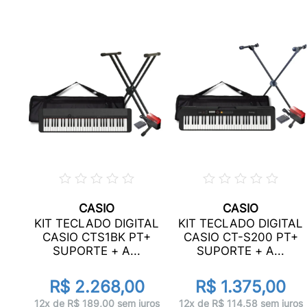
CASIO
CASIO
AHA
KIT TECLADO DIGITAL
KIT TECLADO DIGITAL
CASIO CTS1BK PT+
CASIO CT-S200 PT+
..
SUPORTE + A...
SUPORTE + A...
R$ 2.268,00
R$ 1.375,00
uros
12x de R$ 189,00 sem juros
12x de R$ 114,58 sem juros