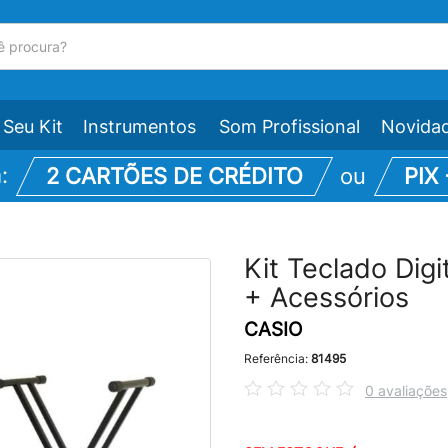
Seu Kit
Instrumentos
Som Profissional
Novida
m:
2 CARTÕES DE CRÉDITO
ou
PIX
Kit Teclado Di
+ Acessórios
CASIO
Referência:
81495
0 avaliações