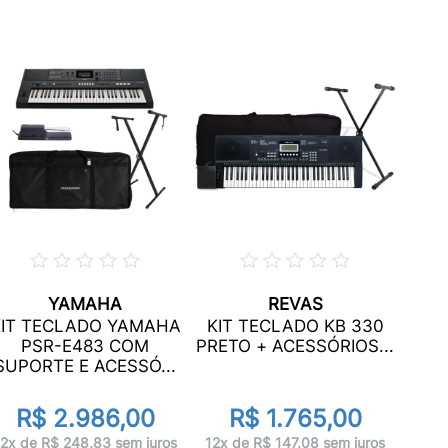
YAMAHA
REVAS
KIT
KIT TECLADO YAMAHA
KIT TECLADO KB 330
PSR-E483 COM
PRETO + ACESSÓRIOS...
SUPORTE E ACESSÓ...
R$ 2.986,00
R$ 1.765,00
12x 
12x de R$ 248,83 sem juros
12x de R$ 147,08 sem juros