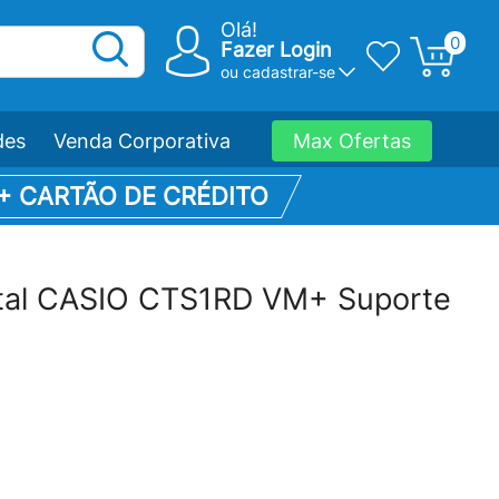
Olá!
0
Fazer Login
ou
cadastrar-se
des
Venda Corporativa
Max Ofertas
 + CARTÃO DE CRÉDITO
gital CASIO CTS1RD VM+ Suporte