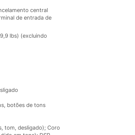
ancelamento central
rminal de entrada de
,9 lbs) (excluindo
esligado
ns, botões de tons
s, tom, desligado); Coro