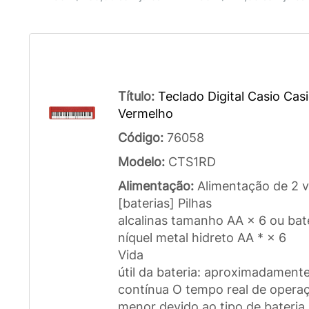
Título:
Teclado Digital Casio Ca
Vermelho
Código:
76058
Modelo:
CTS1RD
Alimentação:
Alimentação de 2 v
[baterias] Pilhas
alcalinas tamanho AA × 6 ou bat
níquel metal hidreto AA * × 6
Vida
útil da bateria: aproximadament
contínua O tempo real de opera
menor devido ao tipo de bateria