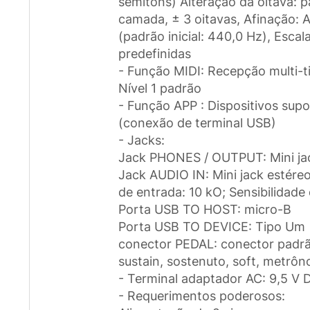
semitons) Alteração da oitava: pa
camada, ± 3 oitavas, Afinação: 
(padrão inicial: 440,0 Hz), Escal
predefinidas
- Função MIDI: Recepção multi-t
Nível 1 padrão
- Função APP : Dispositivos supo
(conexão de terminal USB)
- Jacks:
Jack PHONES / OUTPUT: Mini ja
Jack AUDIO IN: Mini jack estére
de entrada: 10 kO; Sensibilidade
Porta USB TO HOST: micro-B
Porta USB TO DEVICE: Tipo Um
conector PEDAL: conector padrã
sustain, sostenuto, soft, metrô
- Terminal adaptador AC: 9,5 V 
- Requerimentos poderosos: