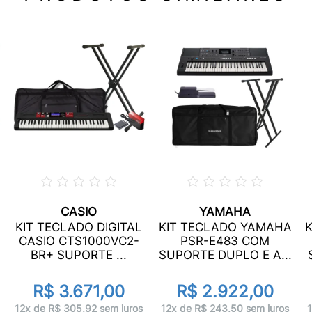
CASIO
YAMAHA
KIT TECLADO DIGITAL
KIT TECLADO YAMAHA
CASIO CTS1000VC2-
PSR-E483 COM
BR+ SUPORTE ...
SUPORTE DUPLO E A...
R$ 3.671,00
R$ 2.922,00
12x de R$ 305,92 sem juros
12x de R$ 243,50 sem juros