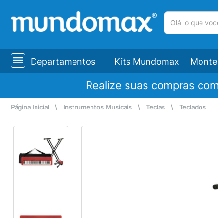
(pesquisar)
Departamentos
Kits Mundomax
Monte 
Realize suas compras co
Página Inicial
\
Instrumentos Musicais
\
Teclas
\
Teclados