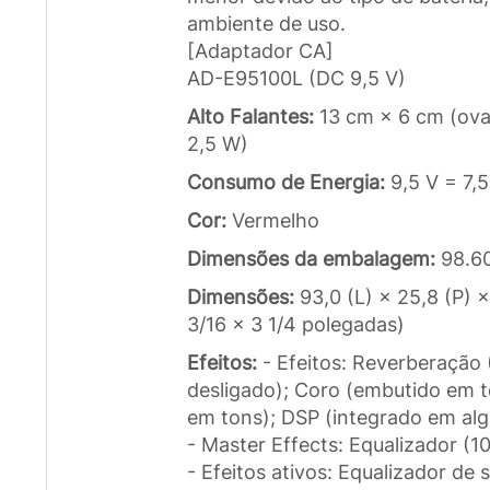
ambiente de uso.
[Adaptador CA]
AD-E95100L (DC 9,5 V)
Alto Falantes:
13 cm × 6 cm (oval
2,5 W)
Consumo de Energia:
9,5 V = 7,
Cor:
Vermelho
Dimensões da embalagem:
98.6
Dimensões:
93,0 (L) × 25,8 (P) 
3/16 × 3 1/4 polegadas)
Efeitos:
- Efeitos: Reverberação 
desligado); Coro (embutido em t
em tons); DSP (integrado em alg
- Master Effects: Equalizador (1
- Efeitos ativos: Equalizador de