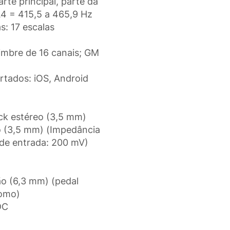
rte principal, parte da
A4 = 415,5 a 465,9 Hz
as: 17 escalas
imbre de 16 canais; GM
rtados: iOS, Android
ck estéreo (3,5 mm)
o (3,5 mm) (Impedância
 de entrada: 200 mV)
o (6,3 mm) (pedal
nomo)
DC