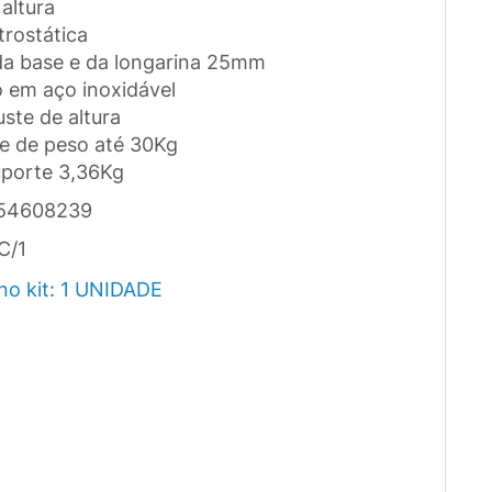
 altura
trostática
da base e da longarina 25mm
o em aço inoxidável
uste de altura
e de peso até 30Kg
uporte 3,36Kg
54608239
C/1
no kit: 1 UNIDADE