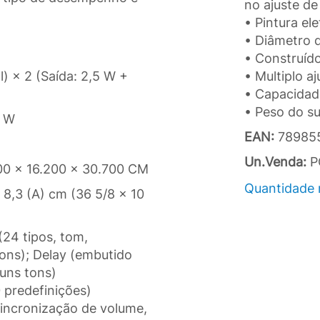
no ajuste de
• Pintura ele
• Diâmetro 
• Construíd
) × 2 (Saída: 2,5 W +
• Multiplo aj
• Capacidad
• Peso do s
5 W
EAN:
78985
Un.Venda:
P
00 x 16.200 x 30.700 CM
Quantidade 
× 8,3 (A) cm (36 5/8 × 10
(24 tipos, tom,
ons); Delay (embutido
uns tons)
0 predefinições)
 sincronização de volume,