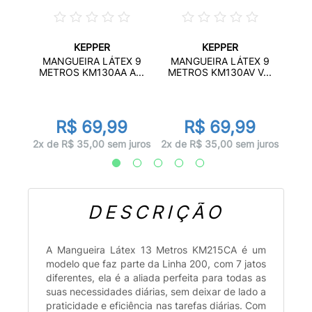
KEPPER
KEPPER
CHADO
MA
MANGUEIRA LÁTEX 9
MANGUEIRA LÁTEX 9
..
ME
METROS KM130AA A...
METROS KM130AV V...
R$ 69,99
R$ 69,99
juros
4x d
2x de R$ 35,00 sem juros
2x de R$ 35,00 sem juros
DESCRIÇÃO
A Mangueira Látex 13 Metros KM215CA é um
modelo que faz parte da Linha 200, com 7 jatos
diferentes, ela é a aliada perfeita para todas as
suas necessidades diárias, sem deixar de lado a
praticidade e eficiência nas tarefas diárias. Com