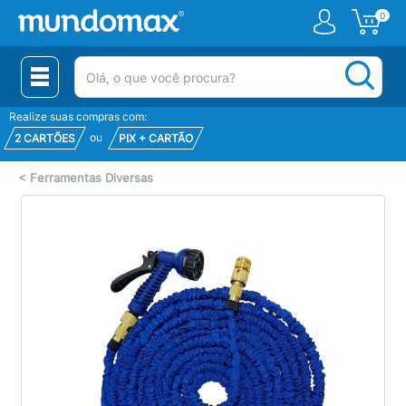
0
(pesquisar)
Realize suas compras com:
ou
2 CARTÕES
PIX + CARTÃO
<
Ferramentas Diversas