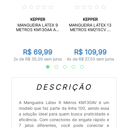
KEPPER
KEPPER
MA
MANGUEIRA LÁTEX 9
MANGUEIRA LÁTEX 13
ME
METROS KM130AA A...
METROS KM215CV ...
R$ 69,99
R$ 109,99
uros
4x d
2x de R$ 35,00 sem juros
4x de R$ 27,50 sem juros
DESCRIÇÃO
A Mangueira Látex 9 Metros KM130AV é um
modelo que faz parte da linha 100, sendo essa
a solução ideal para quem busca praticidade e
eficiência. Com conectores de engate rápido e
7 jatos diferentes, você pode conectar e