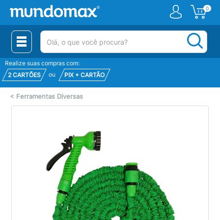
0
(pesquisar)
Realize suas compras com:
ou
2 CARTÕES
PIX + CARTÃO
<
Ferramentas Diversas