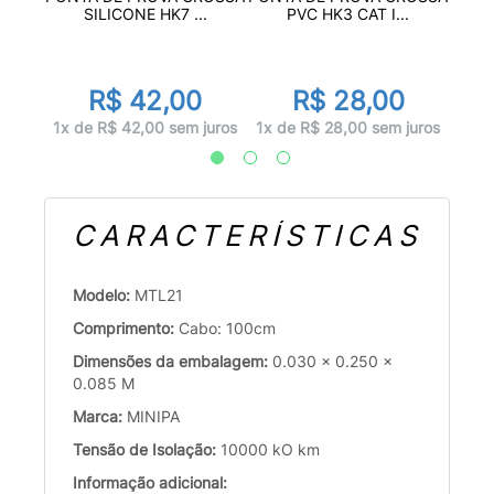
.
SILICONE HK7 ...
PVC HK3 CAT I...
R$ 42,00
R$ 28,00
juros
1x d
1x de R$ 42,00 sem juros
1x de R$ 28,00 sem juros
CARACTERÍSTICAS
Modelo:
MTL21
Comprimento:
Cabo: 100cm
Dimensões da embalagem:
0.030 x 0.250 x
0.085 M
Marca:
MINIPA
Tensão de Isolação:
10000 kO km
Informação adicional: