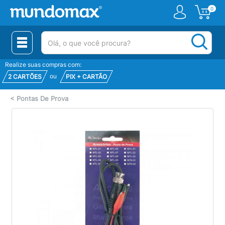
0
(pesquisar)
Realize suas compras com:
ou
2 CARTÕES
PIX + CARTÃO
<
Pontas De Prova