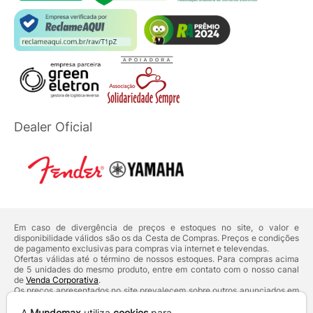
Dealer Oficial
Em caso de divergência de preços e estoques no site, o valor e
disponibilidade válidos são os da Cesta de Compras. Preços e condições
de pagamento exclusivas para compras via internet e televendas.
Ofertas válidas até o término de nossos estoques. Para compras acima
de 5 unidades do mesmo produto, entre em contato com o nosso canal
de
Venda Corporativa
.
Os preços apresentados no site prevalecem sobre outros anunciados em
qualquer outro meio de comunicação ou sites de buscas. Código de
Defesa do Consumidor:
Lei nº 8.078.
A
Mundomax
utiliza
cookies
para