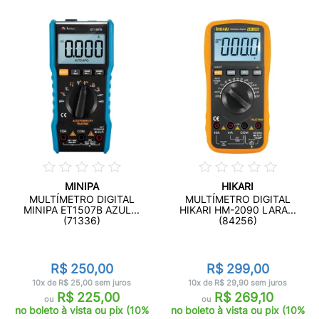
MINIPA
HIKARI
MULTÍMETRO DIGITAL
MULTÍMETRO DIGITAL
MINIPA ET1507B AZUL...
HIKARI HM-2090 LARA...
(71336)
(84256)
R$ 250,00
R$ 299,00
10x de R$ 25,00 sem juros
10x de R$ 29,90 sem juros
R$ 225,00
R$ 269,10
ou
ou
no boleto à vista ou pix (10%
no boleto à vista ou pix (10%