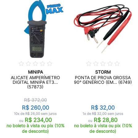
MINIPA
STORM
ALICATE AMPERÍMETRO
PONTA DE PROVA GROSSA
DIGÍTAL MINIPA ET3...
90° GENÉRICO (EM... (6749)
(57873)
R$ 372,00
R$ 260,00
R$ 32,00
10x de R$ 26,00 sem juros
1x de R$ 32,00 sem juros
R$ 234,00
R$ 28,80
ou
ou
no boleto à vista ou pix (10%
no boleto à vista ou pix (10%
de desconto)
de desconto)