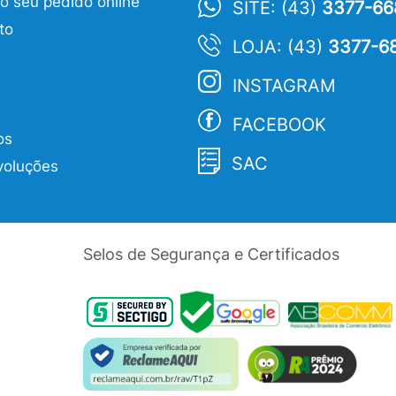
 seu pedido online
SITE: (43)
3377-66
to
LOJA: (43)
3377-6
INSTAGRAM
FACEBOOK
os
SAC
voluções
Selos de Segurança e Certificados