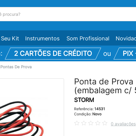
Seu Kit
Instrumentos
Som Profissional
Novida
m:
2 CARTÕES DE CRÉDITO
ou
PIX
\
Pontas De Prova
Ponta de Prova
(embalagem c/ 5
STORM
Referência:
14531
Condição:
Novo
0 avaliações