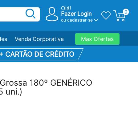
Olá!
0
Fazer Login
ou
cadastrar-se
des
Venda Corporativa
Max Ofertas
 + CARTÃO DE CRÉDITO
 Grossa 180º GENÉRICO
 uni.)