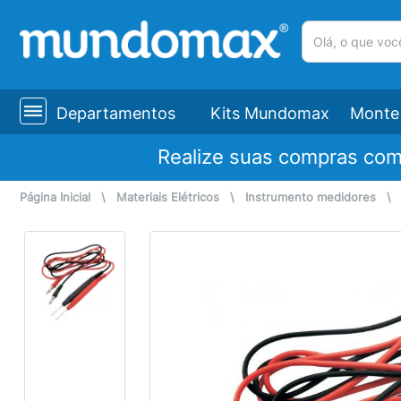
(pesquisar)
Departamentos
Kits Mundomax
Monte 
Realize suas compras co
Página Inicial
\
Materiais Elétricos
\
Instrumento medidores