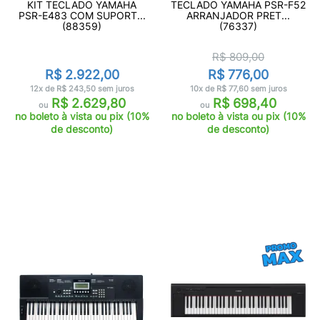
KIT TECLADO YAMAHA
TECLADO YAMAHA PSR-F52
PSR-E483 COM SUPORT...
ARRANJADOR PRET...
(88359)
(76337)
R$ 809,00
R$ 2.922,00
R$ 776,00
12x de R$ 243,50 sem juros
10x de R$ 77,60 sem juros
R$ 2.629,80
R$ 698,40
ou
ou
no boleto à vista ou pix (10%
no boleto à vista ou pix (10%
de desconto)
de desconto)