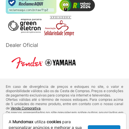
Dealer Oficial
Em caso de divergência de preços e estoques no site, o valor e
disponibilidade válidos são os da Cesta de Compras. Preços e condições
de pagamento exclusivas para compras via internet e televendas.
Ofertas válidas até o término de nossos estoques. Para compras acima
de 5 unidades do mesmo produto, entre em contato com o nosso canal
de
Venda Corporativa
.
Os preços apresentados no site prevalecem sobre outros anunciados em
qualquer outro meio de comunicação ou sites de buscas. Código de
Defesa do Consumidor:
Lei nº 8.078.
A
Mundomax
utiliza
cookies
para
Vendas sujeitas à confirmação de dados e análises de crédito e risco.
personalizar anúncios e melhorar a sua