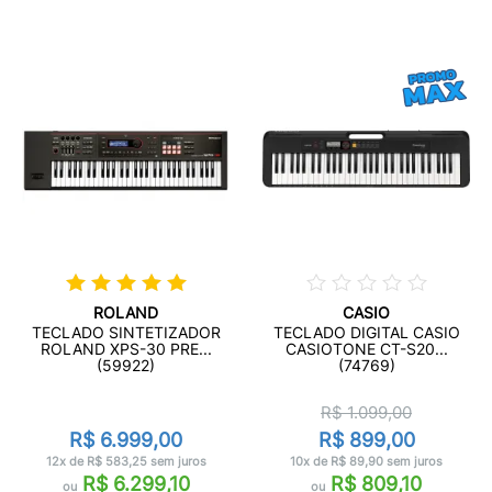
ROLAND
CASIO
TECLADO SINTETIZADOR
TECLADO DIGITAL CASIO
ROLAND XPS-30 PRE...
CASIOTONE CT-S20...
(59922)
(74769)
R$ 1.099,00
R$ 6.999,00
R$ 899,00
12x de R$ 583,25 sem juros
10x de R$ 89,90 sem juros
R$ 6.299,10
R$ 809,10
ou
ou