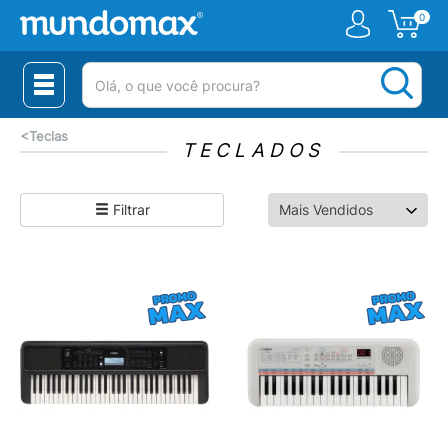
0
(pesquisar)
<
Teclas
TECLADOS
Filtrar