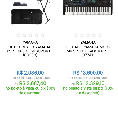
YAMAHA
YAMAHA
KIT TECLADO YAMAHA
TECLADO YAMAHA MODX
PSR-E483 COM SUPORT...
M6 SINTETIZADOR PR...
(88363)
(87741)
R$ 2.986,00
R$ 13.699,00
12x de R$ 248,83 sem juros
12x de R$ 1.141,58 sem juros
R$ 2.687,40
R$ 12.329,10
ou
ou
no boleto à vista ou pix (10%
no boleto à vista ou pix (10%
de desconto)
de desconto)