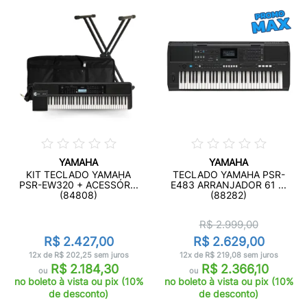
YAMAHA
YAMAHA
KIT TECLADO YAMAHA
TECLADO YAMAHA PSR-
PSR-EW320 + ACESSÓR...
E483 ARRANJADOR 61 ...
(84808)
(88282)
R$ 2.999,00
R$ 2.427,00
R$ 2.629,00
12x de R$ 202,25 sem juros
12x de R$ 219,08 sem juros
R$ 2.184,30
R$ 2.366,10
ou
ou
no boleto à vista ou pix (10%
no boleto à vista ou pix (10%
de desconto)
de desconto)