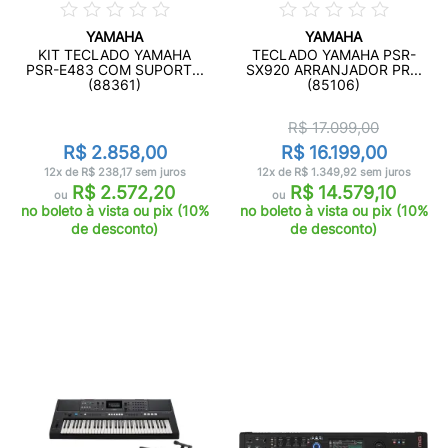
YAMAHA
YAMAHA
KIT TECLADO YAMAHA
TECLADO YAMAHA PSR-
PSR-E483 COM SUPORT...
SX920 ARRANJADOR PR...
(88361)
(85106)
R$ 17.099,00
R$ 2.858,00
R$ 16.199,00
12x de R$ 238,17 sem juros
12x de R$ 1.349,92 sem juros
R$ 2.572,20
R$ 14.579,10
ou
ou
no boleto à vista ou pix (10%
no boleto à vista ou pix (10%
de desconto)
de desconto)