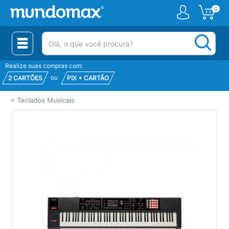
0
(pesquisar)
Realize suas compras com:
ou
2 CARTÕES
PIX + CARTÃO
<
Teclados Musicais