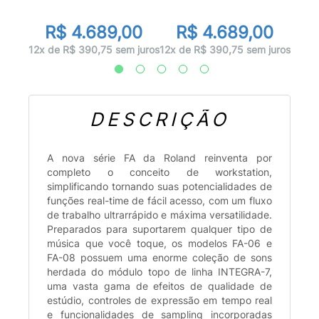
r
0
R
R$ 4.689,00
R$ 4.689,00
 juros
12x d
12x de R$ 390,75 sem juros
12x de R$ 390,75 sem juros
DESCRIÇÃO
A nova série FA da Roland reinventa por
completo o conceito de workstation,
simplificando tornando suas potencialidades de
funções real-time de fácil acesso, com um fluxo
de trabalho ultrarrápido e máxima versatilidade.
Preparados para suportarem qualquer tipo de
música que você toque, os modelos FA-06 e
FA-08 possuem uma enorme coleção de sons
herdada do módulo topo de linha INTEGRA-7,
uma vasta gama de efeitos de qualidade de
estúdio, controles de expressão em tempo real
e funcionalidades de sampling incorporadas