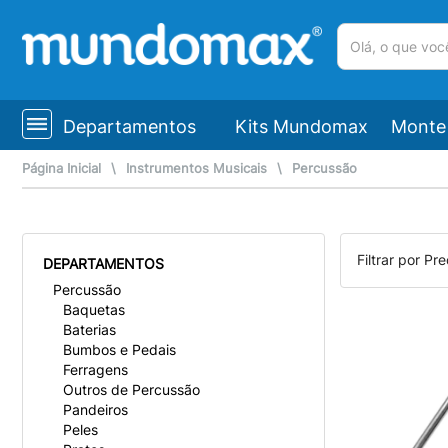
(pesquisar)
Departamentos
Kits Mundomax
Monte 
Página Inicial
\
Instrumentos Musicais
\
Percussão
Filtrar por Pre
DEPARTAMENTOS
Percussão
Baquetas
Baterias
Bumbos e Pedais
Ferragens
Outros de Percussão
Pandeiros
Peles