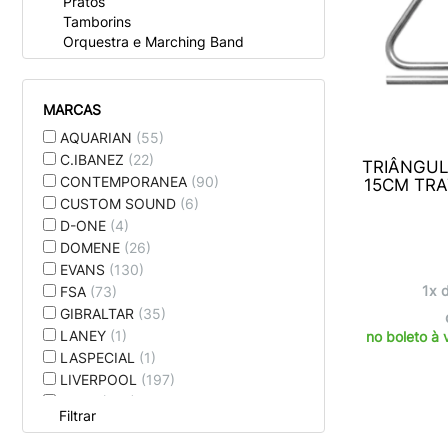
Pratos
Tamborins
Orquestra e Marching Band
MARCAS
AQUARIAN
(55)
C.IBANEZ
(22)
TRIÂNGUL
CONTEMPORANEA
(90)
15CM TRA
CUSTOM SOUND
(6)
D-ONE
(4)
DOMENE
(26)
EVANS
(130)
1x 
FSA
(73)
GIBRALTAR
(35)
LANEY
(1)
no boleto à 
LASPECIAL
(1)
LIVERPOOL
(197)
LUEN
(146)
Filtrar
MEINL
(5)
NOVA
(7)