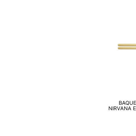
Estampa PIN-UP Bowling (Serigrafada)
(1)
Estampa PIN-UP Wings 2 (Serigrafada)
(1)
Estampa Personalizada (Exclusiva)
(4)
Estampa Porto Rico
(1)
Estampa Soundbox
(1)
Estampa Superman (Serigrafada)
(1)
Estampa Só Jesus Salva (Serigrafada)
(1)
Estampado
(2)
Green Fade
(1)
BAQUE
NIRVANA E
High Voltage Blue
(1)
Holográfico (iridescente conforme a
luz)
(1)
Holográfico Verde
(1)