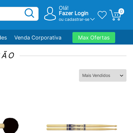
Olá!
0
Fazer Login
ou
cadastrar-se
des
Venda Corporativa
Max Ofertas
SÃO