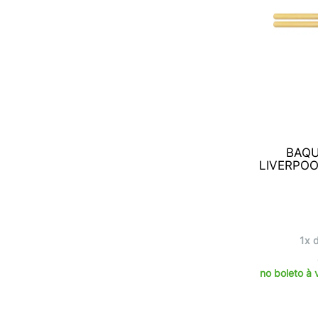
Estampa (Stk)
(1)
Estampa (São Bento)
(1)
Estampa Bob Marley (Serigrafada)
(2)
Estampa Fita Cassete
(1)
Estampa Gospel (Serigrafada)
(2)
Estampa Grã Bretanha
(1)
Estampa Harley Davidson (Serigrafada)
(2)
BAQU
Estampa História
(1)
LIVERPOO
Estampa Jack Daniel's (Serigrafada)
(1)
Estampa Jesus Cristo (Serigrafada)
(1)
1x 
Estampa Justice League (Serigrafada)
(1)
Estampa Listrada (Serigrafada)
(2)
no boleto à 
Estampa Music (Serigrafada)
(2)
Estampa Mão de Deus (Serigrafada)
(2)