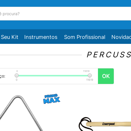
Seu Kit
Instrumentos
Som Profissional
Novida
PERCUS
0
11619
OK
ço:
0
11619