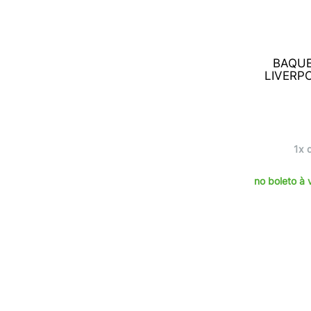
Dark Black
(1)
Dark Red
(3)
Dark Tiger
(1)
Dark Wine Burst
(1)
BAQUE
Deep Silver
(1)
LIVERP
Diversas Cores
(2)
Dourado
(1)
Ebony Blue Grain
(1)
Estampa (Arame)
(1)
Estampa (Educativo)
(2)
1x 
Estampa (Fire)
(2)
Estampa (Heart)
(2)
no boleto à 
Estampa (Inca)
(1)
Estampa (Jesus)
(1)
Estampa (Music)
(1)
Estampa (Route-66)
(1)
Estampa (Sertão)
(2)
Estampa (Sound Box)
(1)
Estampa (Splash)
(1)
Estampa (Stamps)
(1)