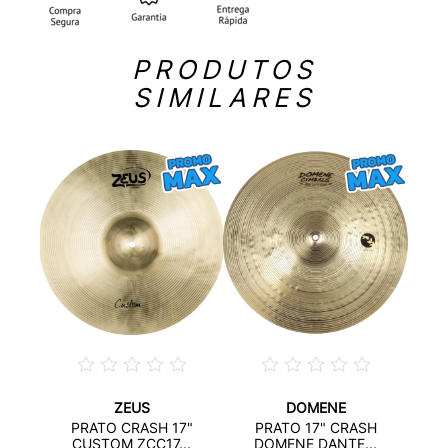
PRODUTOS
SIMILARES
ZEUS
DOMENE
YBRID
P
PRATO CRASH 17"
PRATO 17" CRASH
C
CUSTOM ZCC17...
DOMENE DANTE...