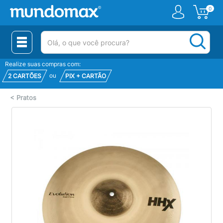
0
(pesquisar)
Realize suas compras com:
ou
2 CARTÕES
PIX + CARTÃO
<
Pratos