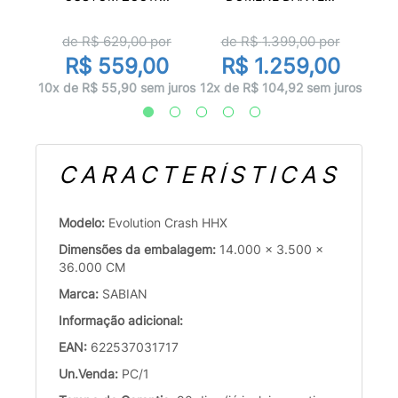
or
d
de R$
629,00
por
de R$
1.399,00
por
0
R
R$ 559,00
R$ 1.259,00
juros
12x d
10x de R$ 55,90 sem juros
12x de R$ 104,92 sem juros
CARACTERÍSTICAS
Modelo:
Evolution Crash HHX
Dimensões da embalagem:
14.000 x 3.500 x
36.000 CM
Marca:
SABIAN
Informação adicional:
EAN:
622537031717
Un.Venda:
PC/1