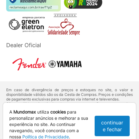
Dealer Oficial
Em caso de divergência de preços e estoques no site, o valor e
disponibilidade válidos são os da Cesta de Compras. Preços e condições
de pagamento exclusivas para compras via internet e televendas.
Ofertas válidas até o término de nossos estoques. Para compras acima
de 5 unidades do mesmo produto, entre em contato com o nosso canal
A
Mundomax
utiliza
cookies
para
de
Venda Corporativa
.
Os preços apresentados no site prevalecem sobre outros anunciados em
personalizar anúncios e melhorar a sua
continuar
qualquer outro meio de comunicação ou sites de buscas. Código de
experiência no site. Ao continuar
Defesa do Consumidor:
Lei nº 8.078.
e fechar
navegando, você concorda com a
Vendas sujeitas à confirmação de dados e análises de crédito e risco.
nossa
Política de Privacidade
.