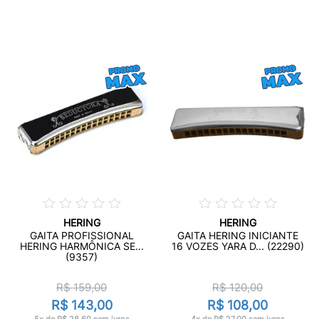
HERING
HERING
GAITA PROFISSIONAL
GAITA HERING INICIANTE
HERING HARMÔNICA SE...
16 VOZES YARA D... (22290)
(9357)
R$ 159,00
R$ 120,00
R$ 143,00
R$ 108,00