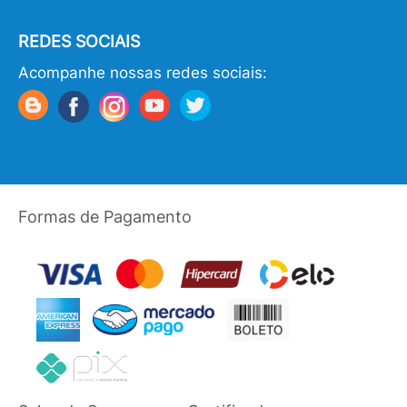
REDES SOCIAIS
Acompanhe nossas redes sociais:
Formas de Pagamento