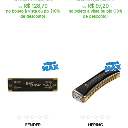
5x de R$ 28,60 sem juros
4x de R$ 27,00 sem juros
R$ 128,70
R$ 97,20
ou
ou
no boleto à vista ou pix (10%
no boleto à vista ou pix (10%
de desconto)
de desconto)
FENDER
HERING