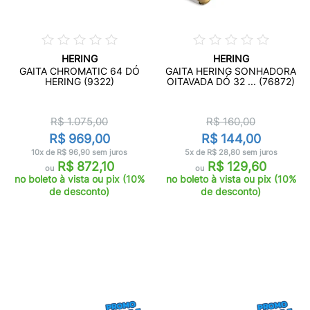
HERING
HERING
GAITA CHROMATIC 64 DÓ
GAITA HERING SONHADORA
HERING (9322)
OITAVADA DÓ 32 ... (76872)
R$ 1.075,00
R$ 160,00
R$ 969,00
R$ 144,00
10x de R$ 96,90 sem juros
5x de R$ 28,80 sem juros
R$ 872,10
R$ 129,60
ou
ou
no boleto à vista ou pix (10%
no boleto à vista ou pix (10%
de desconto)
de desconto)