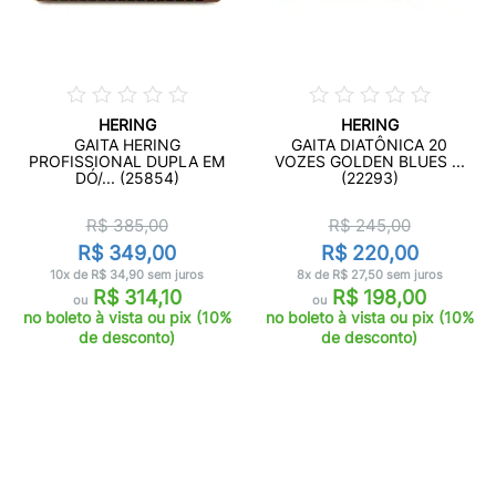
HERING
HERING
GAITA HERING
GAITA DIATÔNICA 20
PROFISSIONAL DUPLA EM
VOZES GOLDEN BLUES ...
DÓ/... (25854)
(22293)
R$ 385,00
R$ 245,00
R$ 349,00
R$ 220,00
10x de R$ 34,90 sem juros
8x de R$ 27,50 sem juros
R$ 314,10
R$ 198,00
ou
ou
no boleto à vista ou pix (10%
no boleto à vista ou pix (10%
de desconto)
de desconto)