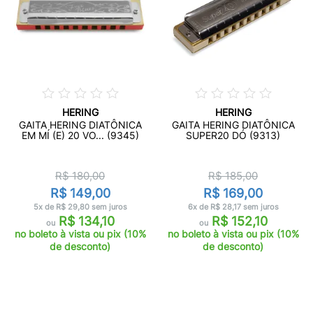
HERING
HERING
GAITA HERING DIATÔNICA
GAITA HERING DIATÔNICA
EM MÍ (E) 20 VO... (9345)
SUPER20 DÓ (9313)
R$ 180,00
R$ 185,00
R$ 149,00
R$ 169,00
5x de R$ 29,80 sem juros
6x de R$ 28,17 sem juros
R$ 134,10
R$ 152,10
ou
ou
no boleto à vista ou pix (10%
no boleto à vista ou pix (10%
de desconto)
de desconto)