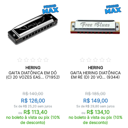
HERING
HERING
GAITA DIATÔNICA EM DÓ
GAITA HERING DIATÔNICA
(C) 20 VOZES EAS... (71952)
EM RÉ (D) 20 VO... (9344)
R$ 140,00
R$ 185,00
R$ 126,00
R$ 149,00
5x de R$ 25,20 sem juros
5x de R$ 29,80 sem juros
R$ 113,40
R$ 134,10
ou
ou
no boleto à vista ou pix (10%
no boleto à vista ou pix (10%
de desconto)
de desconto)