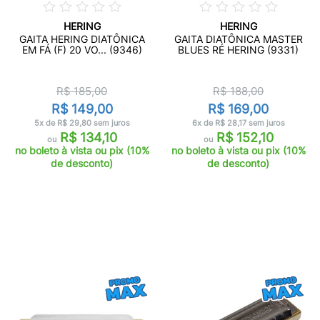
HERING
HERING
GAITA HERING DIATÔNICA
GAITA DIATÔNICA MASTER
EM FÁ (F) 20 VO... (9346)
BLUES RÉ HERING (9331)
R$ 185,00
R$ 188,00
R$ 149,00
R$ 169,00
5x de R$ 29,80 sem juros
6x de R$ 28,17 sem juros
R$ 134,10
R$ 152,10
ou
ou
no boleto à vista ou pix (10%
no boleto à vista ou pix (10%
de desconto)
de desconto)