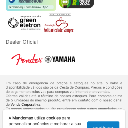
Dealer Oficial
Em caso de divergência de preços e estoques no site, o valor e
disponibilidade válidos são os da Cesta de Compras. Preços e condições
de pagamento exclusivas para compras via internet e televendas.
Ofertas válidas até o término de nossos estoques. Para compras acima
de 5 unidades do mesmo produto, entre em contato com o nosso canal
de
Venda Corporativa
.
Os preços apresentados no site prevalecem sobre outros anunciados em
qualquer outro meio de comunicação ou sites de buscas. Código de
Defesa do Consumidor:
Lei nº 8.078.
A
Mundomax
utiliza
cookies
para
Vendas sujeitas à confirmação de dados e análises de crédito e risco.
personalizar anúncios e melhorar a sua
continuar