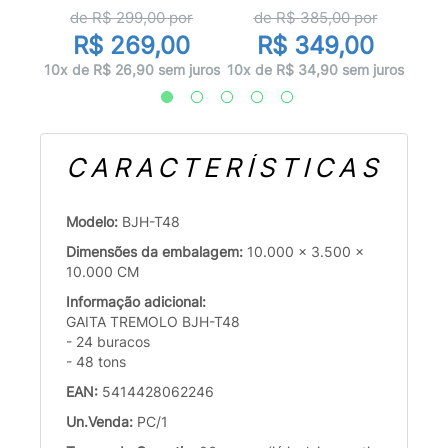
or
d
de R$
299,00
por
de R$
385,00
por
0
R$ 269,00
R$ 349,00
 juros
10x d
10x de R$ 26,90 sem juros
10x de R$ 34,90 sem juros
CARACTERÍSTICAS
Modelo:
BJH-T48
Dimensões da embalagem:
10.000 x 3.500 x
10.000 CM
Informação adicional:
GAITA TREMOLO BJH-T48
- 24 buracos
- 48 tons
EAN:
5414428062246
Un.Venda:
PC/1