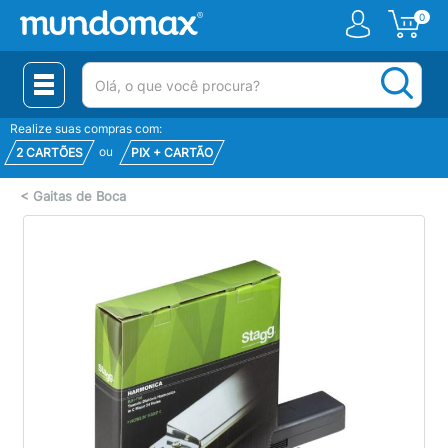
0
(pesquisar)
Realize suas compras com:
ou
2 CARTÕES
PIX + CARTÃO
<
Gaitas de Boca